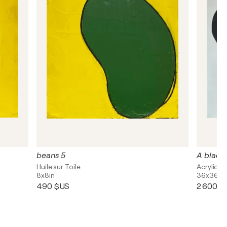
beans 5
A black
Huile sur Toile
Acrylique,
8x8in
36x36in
490 $US
2 600 $