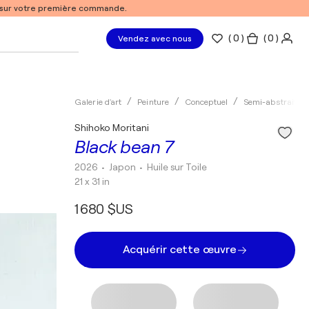
% sur votre première commande.
(
0
)
( 0 )
Vendez avec nous
Galerie d'art
Peinture
Conceptuel
Semi-abstrait
Shihoko Moritani
Black bean 7
2026
• Japon
•
Huile sur Toile
21 x 31 in
1 680 $US
Acquérir cette œuvre