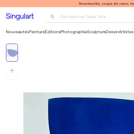
Nouveautés, coups de cœur, t
Rechercher 
New York
Photographie
Nouveautés
Peinture
Éditions
Photographie
Sculpture
Dessin
Artistes
Pop Art
Pablo Picasso