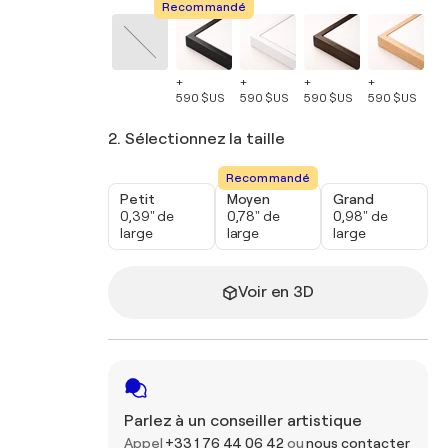
Recommandé
+
+
+
+
+
590 $US
590 $US
590 $US
590 $US
59
2. Sélectionnez la taille
Recommandé
Petit
Moyen
Grand
0,39" de
0,78" de
0,98" de
large
large
large
Voir en 3D
Parlez à un conseiller artistique
Appel
+33 1 76 44 06 42
ou
nous contacter