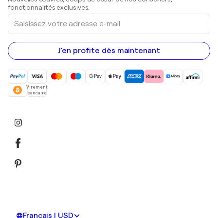
Peintures acryliques
fonctionnalités exclusives.
Saisissez
votre
adresse
e-
mail
J'en profite dès maintenant
Virement
bancaire
Français | USD