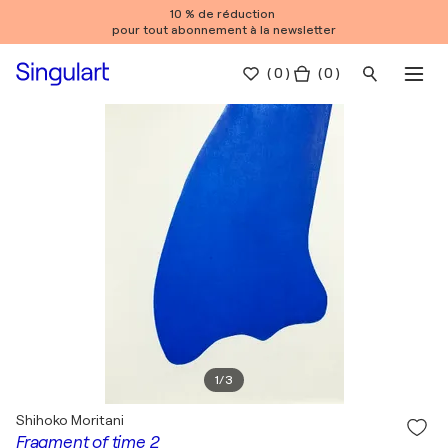
10 % de réduction
pour tout abonnement à la newsletter
(
0
)
( 0 )
1
/
3
Shihoko Moritani
Fragment of time 2