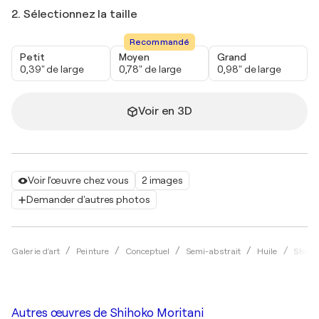
2. Sélectionnez la taille
Recommandé
Petit
Moyen
Grand
0,39" de large
0,78" de large
0,98" de large
Voir en 3D
Voir l'œuvre chez vous
2 images
Demander d'autres photos
Galerie d'art
Peinture
Conceptuel
Semi-abstrait
Huile
Shihok
Autres œuvres de
Shihoko Moritani