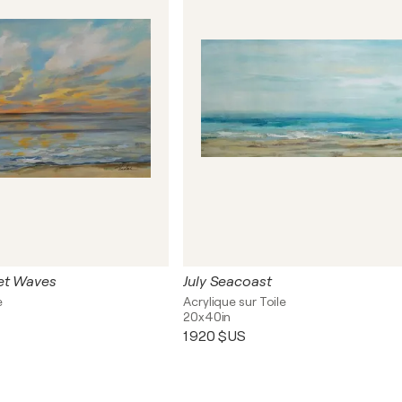
et Waves
July Seacoast
e
Acrylique sur Toile
20x40in
1 920 $US