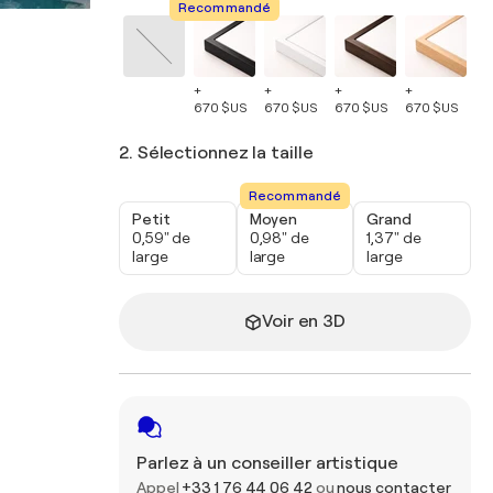
Recommandé
+
+
+
+
+
670 $US
670 $US
670 $US
670 $US
67
2. Sélectionnez la taille
Recommandé
Petit
Moyen
Grand
0,59" de
0,98" de
1,37" de
large
large
large
Voir en 3D
Parlez à un conseiller artistique
Appel
+33 1 76 44 06 42
ou
nous contacter