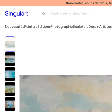
Nouveautés, coups de cœur, t
Rechercher 
New York
Photographie
Nouveautés
Peinture
Éditions
Photographie
Sculpture
Dessin
Artistes
Pop Art
Pablo Picasso