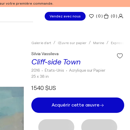
% sur votre première commande.
(
0
)
( 0 )
Vendez avec nous
Galerie d'art
Œuvre sur papier
Marine
Expression
Silvia Vassileva
Cliff-side Town
2016
• États-Unis
•
Acrylique sur Papier
25 x 38 in
1 540 $US
Acquérir cette œuvre