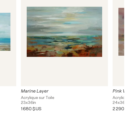
Marine Layer
Pink Wa
Acrylique sur Toile
Acrylique
23x36in
24x36in
1 680 $US
2 290 $