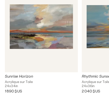
Sunrise Horizon
Rhythmic Suns
Acrylique sur Toile
Acrylique sur Toil
24x34in
24x36in
1 890 $US
2 040 $US