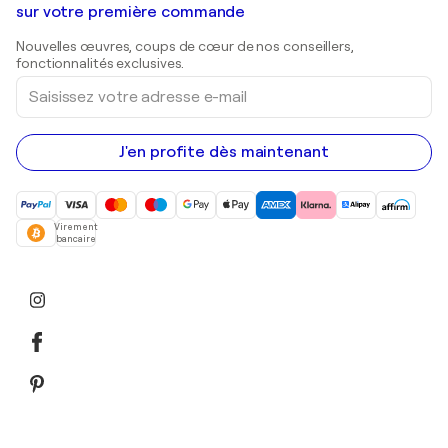
Shepard Fairey
Galeries d'art en Belgique
sur votre première commande
Estampes
Sculptures
Nouvelles œuvres, coups de cœur de nos conseillers,
Peintures acryliques
fonctionnalités exclusives.
Saisissez
votre
adresse
e-
mail
J'en profite dès maintenant
Virement
bancaire