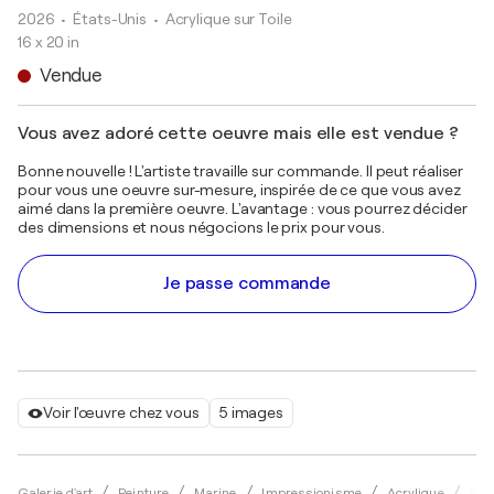
2026
• États-Unis
•
Acrylique sur Toile
16 x 20 in
Vendue
Vous avez adoré cette oeuvre mais elle est vendue ?
Bonne nouvelle ! L'artiste travaille sur commande. Il peut réaliser
pour vous une oeuvre sur-mesure, inspirée de ce que vous avez
aimé dans la première oeuvre. L'avantage : vous pourrez décider
des dimensions et nous négocions le prix pour vous.
Je passe commande
Voir l'œuvre chez vous
5 images
Galerie d'art
Peinture
Marine
Impressionisme
Acrylique
Silv