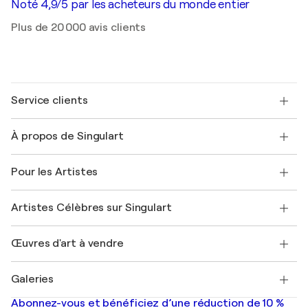
Noté 4,9/5 par les acheteurs du monde entier
Plus de 20 000 avis clients
Service clients
Nous contacter
À propos de Singulart
Expédition
Politique de retour
A propos de nous
Témoignages de clients
Pour les Artistes
FAQ
Offrir une carte cadeau
Sociétés affiliées
Rejoignez notre programme commercial
Rejoindre Singulart en tant qu'artiste
Nos artistes
Mon compte
Artistes Célèbres sur Singulart
Se connecter en tant qu'Artiste
Magazine Singulart
Protection acheteur
Emplois
+33 1 76 44 06 42
Henri Matisse
Découvrez une sélection d'art original
Œuvres d'art à vendre
Marc Chagall
Pablo Picasso
Tableaux à vendre
Salvador Dalí
Galeries
Tableaux abstraits à vendre
Banksy
Peintures à l'huile
Mr. Brainwash
Galeries d'art en France
Abonnez-vous et bénéficiez d’une réduction de 10 %
Peintures de paysage