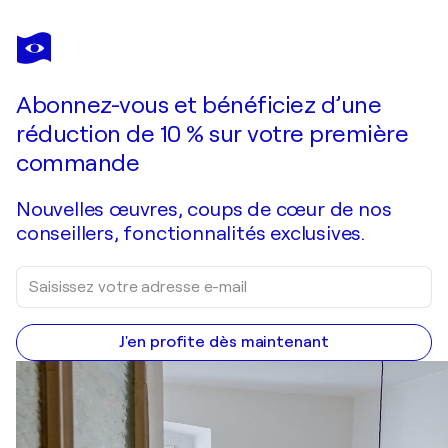
SILVIA
VASSILEVA
Vous avez adoré cette oeuvre mais elle est vendue ?
Seaside Sketches
Abonnez-vous et bénéficiez d’une
Je passe commande
réduction de 10 % sur votre première
commande
Nouvelles œuvres, coups de cœur de nos
conseillers, fonctionnalités exclusives.
J'en profite dès maintenant