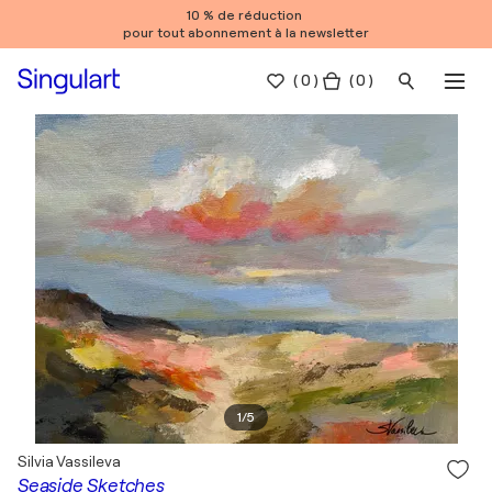
10 % de réduction
pour tout abonnement à la newsletter
(
0
)
( 0 )
1
/
5
Silvia Vassileva
Seaside Sketches