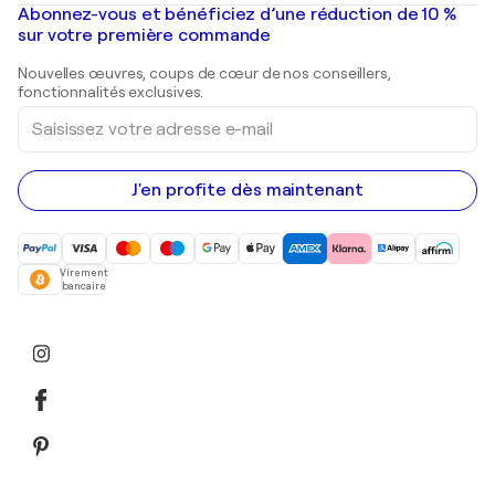
Mr. Brainwash
Galeries d'art en France
Abonnez-vous et bénéficiez d’une réduction de 10 %
Peintures de paysage
Shepard Fairey
Galeries d'art en Belgique
sur votre première commande
Estampes
Sculptures
Nouvelles œuvres, coups de cœur de nos conseillers,
Peintures acryliques
fonctionnalités exclusives.
Saisissez
votre
adresse
e-
mail
J'en profite dès maintenant
Virement
bancaire