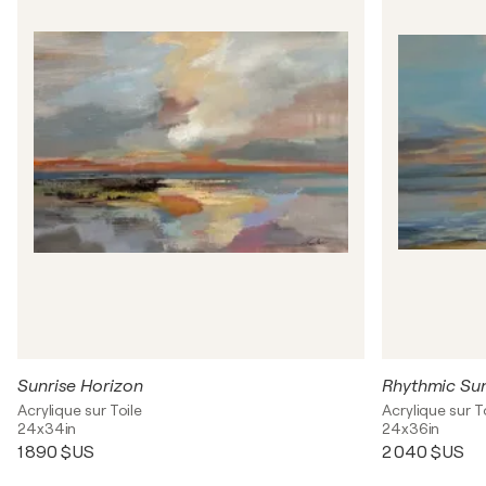
Sunrise Horizon
Rhythmic Su
Acrylique sur Toile
Acrylique sur T
24x34in
24x36in
1 890 $US
2 040 $US