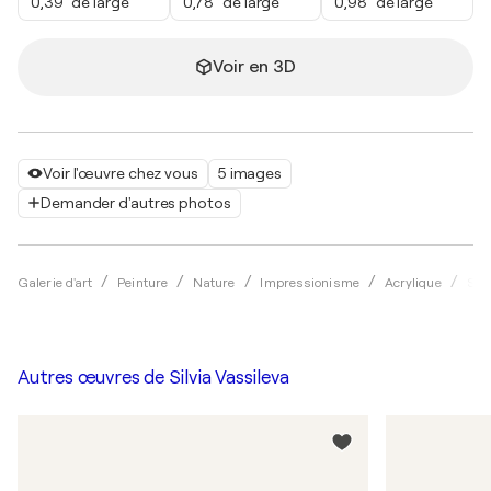
0,39" de large
0,78" de large
0,98" de large
Voir en 3D
Voir l'œuvre chez vous
5 images
Demander d'autres photos
Galerie d'art
Peinture
Nature
Impressionisme
Acrylique
Silv
Autres œuvres de
Silvia Vassileva