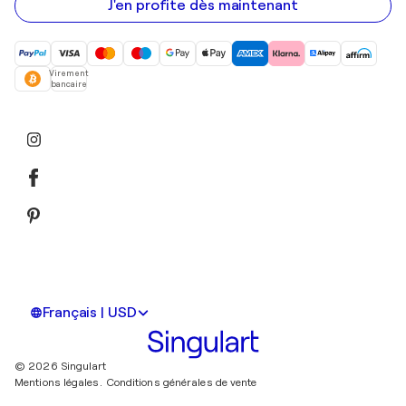
mail
J'en profite dès maintenant
Virement
bancaire
Français | USD
© 2026 Singulart
Mentions légales.
Conditions générales de vente