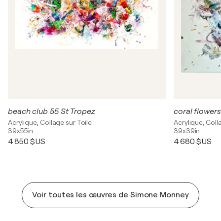
beach club 55 St Tropez
coral flowers
Acrylique, Collage sur Toile
Acrylique, Coll
39x55in
39x39in
4 850 $US
4 680 $US
Voir toutes les œuvres de Simone Monney