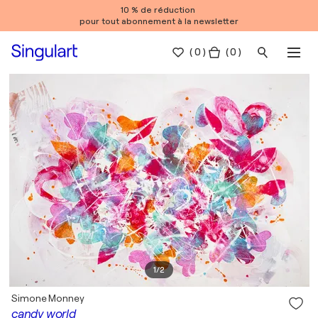
10 % de réduction
pour tout abonnement à la newsletter
(
0
)
( 0 )
1
/
2
Simone Monney
candy world