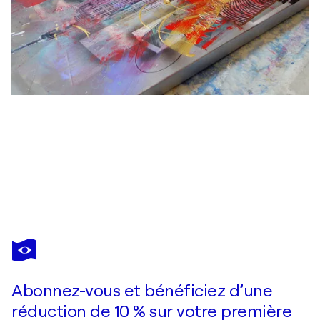
SIMONE MONNEY
candy world
4 590 $US
Faire une offre
Acquérir
Abonnez-vous et bénéficiez d’une
réduction de 10 % sur votre première