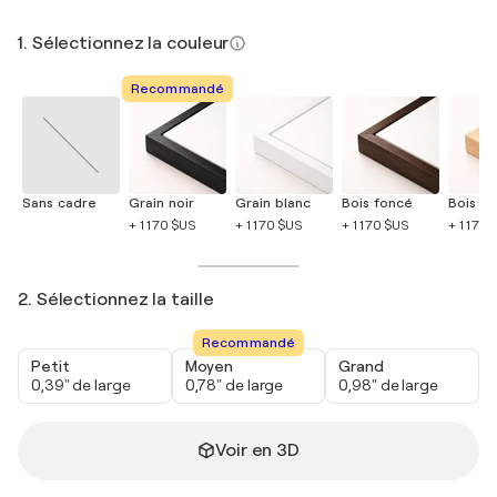
1. Sélectionnez la couleur
Recommandé
Sans cadre
Grain noir
Grain blanc
Bois foncé
Bois cla
+ 1 170 $US
+ 1 170 $US
+ 1 170 $US
+ 1 170 
2. Sélectionnez la taille
Recommandé
Petit
Moyen
Grand
0,39" de large
0,78" de large
0,98" de large
Voir en 3D