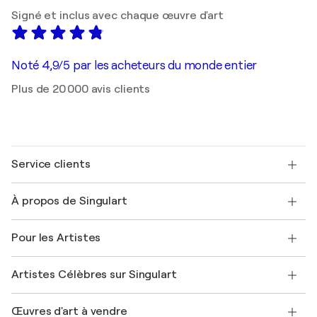
Signé et inclus avec chaque œuvre d'art
Noté 4,9/5 par les acheteurs du monde entier
Plus de 20 000 avis clients
Service clients
Nous contacter
À propos de Singulart
Expédition
Politique de retour
A propos de nous
Témoignages de clients
Pour les Artistes
FAQ
Offrir une carte cadeau
Sociétés affiliées
Rejoignez notre programme commercial
Rejoindre Singulart en tant qu'artiste
Nos artistes
Mon compte
Artistes Célèbres sur Singulart
Se connecter en tant qu'Artiste
Magazine Singulart
Protection acheteur
Emplois
+33 1 76 44 06 42
Henri Matisse
Découvrez une sélection d'art original
Œuvres d'art à vendre
Marc Chagall