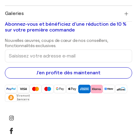
Pablo Picasso
Tableaux à vendre
Salvador Dalí
Galeries
Tableaux abstraits à vendre
Banksy
Peintures à l'huile
Mr. Brainwash
Galeries d'art en France
Abonnez-vous et bénéficiez d’une réduction de 10 %
Peintures de paysage
Shepard Fairey
Galeries d'art en Belgique
sur votre première commande
Estampes
Sculptures
Nouvelles œuvres, coups de cœur de nos conseillers,
Peintures acryliques
fonctionnalités exclusives.
Saisissez
votre
adresse
e-
mail
J'en profite dès maintenant
Virement
bancaire