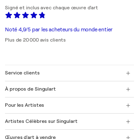
Signé et inclus avec chaque œuvre d'art
Noté 4,9/5 par les acheteurs du monde entier
Plus de 20 000 avis clients
Service clients
Nous contacter
À propos de Singulart
Expédition
Politique de retour
A propos de nous
Témoignages de clients
Pour les Artistes
FAQ
Offrir une carte cadeau
Sociétés affiliées
Rejoignez notre programme commercial
Rejoindre Singulart en tant qu'artiste
Nos artistes
Mon compte
Artistes Célèbres sur Singulart
Se connecter en tant qu'Artiste
Magazine Singulart
Protection acheteur
Emplois
+33 1 76 44 06 42
Henri Matisse
Découvrez une sélection d'art original
Œuvres d'art à vendre
Marc Chagall