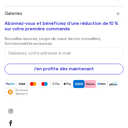
Pablo Picasso
Tableaux à vendre
Salvador Dalí
Galeries
Tableaux abstraits à vendre
Banksy
Peintures à l'huile
Mr. Brainwash
Galeries d'art en France
Abonnez-vous et bénéficiez d’une réduction de 10 %
Peintures de paysage
Shepard Fairey
Galeries d'art en Belgique
sur votre première commande
Estampes
Sculptures
Nouvelles œuvres, coups de cœur de nos conseillers,
Peintures acryliques
fonctionnalités exclusives.
Saisissez
votre
adresse
e-
mail
J'en profite dès maintenant
Virement
bancaire