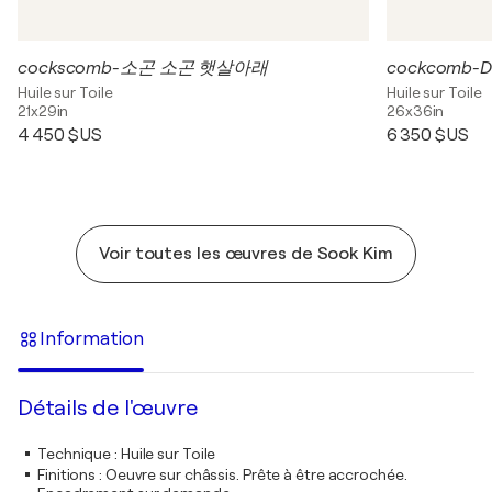
cockscomb-소곤 소곤 햇살아래
cockcomb-D
Huile sur Toile
Huile sur Toile
21x29in
26x36in
4 450 $US
6 350 $US
Voir toutes les œuvres de Sook Kim
Information
Détails de l'œuvre
Technique
:
Huile sur Toile
Finitions
:
Oeuvre sur châssis. Prête à être accrochée.