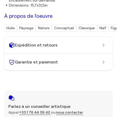
Encadrement sur demande.
Dimensions
:
15,7x31,5in
À propos de l'oeuvre
Huile
Paysage
Nature
Conceptuel
Classique
Naïf
Figu
Expédition et retours
Garantie et paiement
Parlez à un conseiller artistique
Appel
+33 1 76 44 06 42
ou
nous contacter