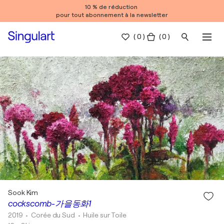
10 % de réduction
pour tout abonnement à la newsletter
(
0
)
( 0 )
Sook Kim
cockscomb-가을동화1
2019
• Corée du Sud
•
Huile sur Toile