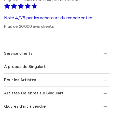
Signé et inclus avec chaque œuvre d'art
Noté 4,9/5 par les acheteurs du monde entier
Plus de 20 000 avis clients
Service clients
Nous contacter
À propos de Singulart
Expédition
Politique de retour
A propos de nous
Témoignages de clients
Pour les Artistes
FAQ
Offrir une carte cadeau
Sociétés affiliées
Rejoignez notre programme commercial
Rejoindre Singulart en tant qu'artiste
Nos artistes
Mon compte
Artistes Célèbres sur Singulart
Se connecter en tant qu'Artiste
Magazine Singulart
Protection acheteur
Emplois
+33 1 76 44 06 42
Henri Matisse
Découvrez une sélection d'art original
Œuvres d'art à vendre
Marc Chagall
Pablo Picasso