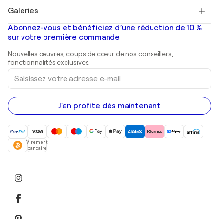
Tableaux à vendre
Salvador Dalí
Galeries
Tableaux abstraits à vendre
Banksy
Peintures à l'huile
Mr. Brainwash
Galeries d'art en France
Abonnez-vous et bénéficiez d’une réduction de 10 %
Peintures de paysage
Shepard Fairey
Galeries d'art en Belgique
sur votre première commande
Estampes
Sculptures
Nouvelles œuvres, coups de cœur de nos conseillers,
Peintures acryliques
fonctionnalités exclusives.
Saisissez
votre
adresse
e-
mail
J'en profite dès maintenant
Virement
bancaire