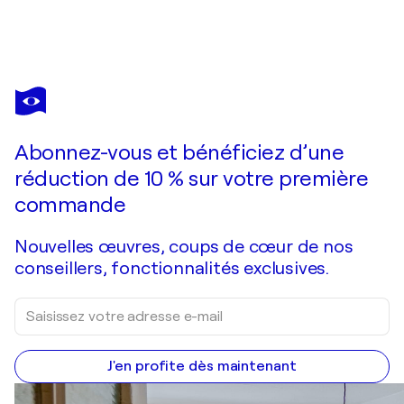
SOOK
KIM
Vous avez adoré cette oeuvre mais elle est vendue ?
cockscomb-가을동화1
Abonnez-vous et bénéficiez d’une
Je passe commande
réduction de 10 % sur votre première
commande
Nouvelles œuvres, coups de cœur de nos
conseillers, fonctionnalités exclusives.
J'en profite dès maintenant