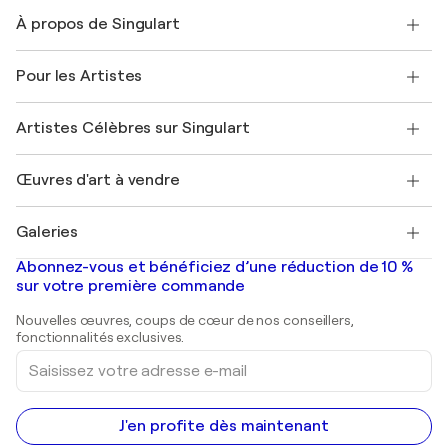
Nous contacter
À propos de Singulart
Expédition
Politique de retour
A propos de nous
Témoignages de clients
Pour les Artistes
FAQ
Offrir une carte cadeau
Sociétés affiliées
Rejoignez notre programme commercial
Rejoindre Singulart en tant qu'artiste
Nos artistes
Mon compte
Artistes Célèbres sur Singulart
Se connecter en tant qu'Artiste
Magazine Singulart
Protection acheteur
Emplois
+33 1 76 44 06 42
Henri Matisse
Découvrez une sélection d'art original
Œuvres d'art à vendre
Marc Chagall
Pablo Picasso
Tableaux à vendre
Salvador Dalí
Galeries
Tableaux abstraits à vendre
Banksy
Peintures à l'huile
Mr. Brainwash
Galeries d'art en France
Abonnez-vous et bénéficiez d’une réduction de 10 %
Peintures de paysage
Shepard Fairey
Galeries d'art en Belgique
sur votre première commande
Estampes
Sculptures
Nouvelles œuvres, coups de cœur de nos conseillers,
Peintures acryliques
fonctionnalités exclusives.
Saisissez
votre
adresse
e-
mail
J'en profite dès maintenant