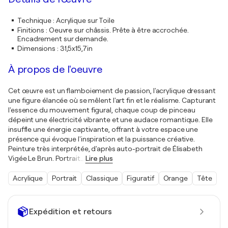
Technique
:
Acrylique sur Toile
Finitions
:
Oeuvre sur châssis. Prête à être accrochée.
Encadrement sur demande.
Dimensions
:
31,5x15,7in
À propos de l'oeuvre
Cet œuvre est un flamboiement de passion, l'acrylique dressant
une figure élancée où se mêlent l'art fin et le réalisme. Capturant
l'essence du mouvement figural, chaque coup de pinceau
dépeint une électricité vibrante et une audace romantique. Elle
insuffle une énergie captivante, offrant à votre espace une
présence qui évoque l'inspiration et la puissance créative.
Peinture très interprétée, d'après auto-portrait de Élisabeth
Vigée Le Brun. Portrait
…
Lire plus
Acrylique
Portrait
Classique
Figuratif
Orange
Tête
Expédition et retours