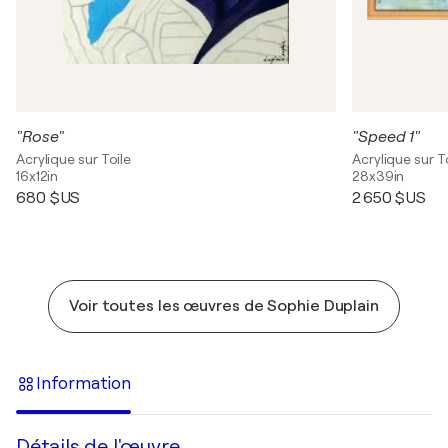
"Rose"
"Speed 1"
Acrylique sur Toile
Acrylique sur T
16x12in
28x39in
680 $US
2 650 $US
Voir toutes les œuvres de Sophie Duplain
Information
Détails de l'œuvre