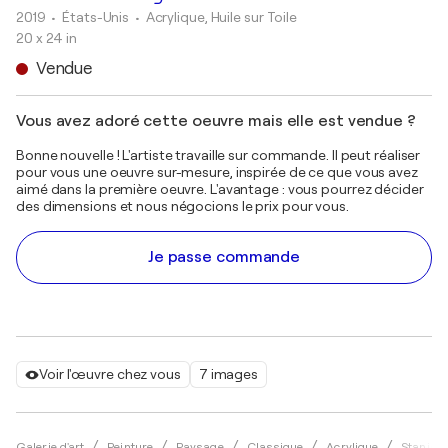
2019
• États-Unis
•
Acrylique, Huile sur Toile
20 x 24 in
Vendue
Vous avez adoré cette oeuvre mais elle est vendue ?
Bonne nouvelle ! L'artiste travaille sur commande. Il peut réaliser
pour vous une oeuvre sur-mesure, inspirée de ce que vous avez
aimé dans la première oeuvre. L'avantage : vous pourrez décider
des dimensions et nous négocions le prix pour vous.
Je passe commande
Voir l'œuvre chez vous
7 images
Galerie d'art
Peinture
Paysage
Classique
Acrylique
Stanisla