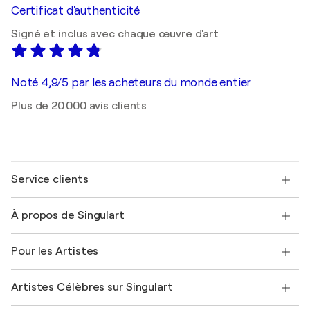
Certificat d'authenticité
Signé et inclus avec chaque œuvre d'art
Noté 4,9/5 par les acheteurs du monde entier
Plus de 20 000 avis clients
Service clients
Nous contacter
À propos de Singulart
Expédition
Politique de retour
A propos de nous
Témoignages de clients
Pour les Artistes
FAQ
Offrir une carte cadeau
Sociétés affiliées
Rejoignez notre programme commercial
Rejoindre Singulart en tant qu'artiste
Nos artistes
Mon compte
Artistes Célèbres sur Singulart
Se connecter en tant qu'Artiste
Magazine Singulart
Protection acheteur
Emplois
+33 1 76 44 06 42