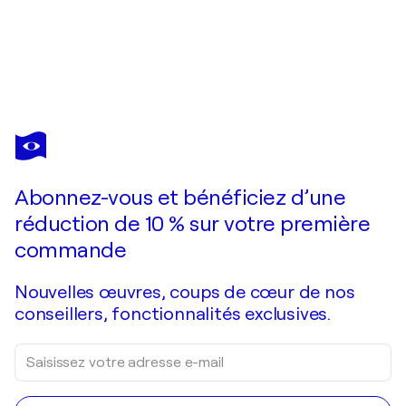
STANISLAV
SIDOROV
Vous avez adoré cette oeuvre mais elle est vendue ?
Golden Street. Prague
Abonnez-vous et bénéficiez d’une
Je passe commande
réduction de 10 % sur votre première
commande
Nouvelles œuvres, coups de cœur de nos
conseillers, fonctionnalités exclusives.