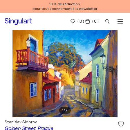
10 % de réduction
pour tout abonnement à la newsletter
(
0
)
( 0 )
1
/
7
Stanislav Sidorov
Golden Street. Prague