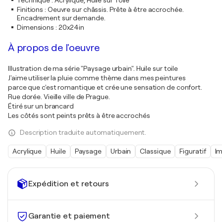
Technique
:
Acrylique, Huile sur Toile
Finitions
:
Oeuvre sur châssis. Prête à être accrochée.
Encadrement sur demande.
Dimensions
:
20x24in
À propos de l'oeuvre
Illustration de ma série "Paysage urbain". Huile sur toile
J'aime utiliser la pluie comme thème dans mes peintures
parce que c'est romantique et crée une sensation de confort.
Rue dorée. Vieille ville de Prague.
Étiré sur un brancard
Les côtés sont peints prêts à être accrochés
Description traduite automatiquement.
Acrylique
Huile
Paysage
Urbain
Classique
Figuratif
I
Expédition et retours
Garantie et paiement