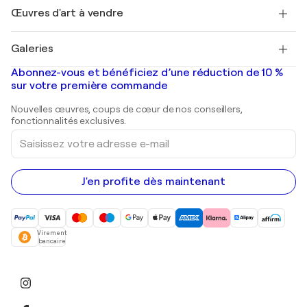
Henri Matisse
Découvrez une sélection d'art original
Œuvres d'art à vendre
Marc Chagall
Pablo Picasso
Tableaux à vendre
Salvador Dalí
Galeries
Tableaux abstraits à vendre
Banksy
Peintures à l'huile
Mr. Brainwash
Galeries d'art en France
Abonnez-vous et bénéficiez d’une réduction de 10 %
Peintures de paysage
Shepard Fairey
Galeries d'art en Belgique
sur votre première commande
Estampes
Sculptures
Nouvelles œuvres, coups de cœur de nos conseillers,
Peintures acryliques
fonctionnalités exclusives.
Saisissez
votre
adresse
e-
mail
J'en profite dès maintenant
Virement
bancaire