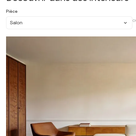
Pièce
O
Salon