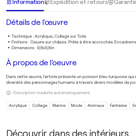
Information
Expédition et retours
Garanti
Détails de l'œuvre
Technique
:
Acrylique, Collage sur Toile
Finitions
:
Oeuvre sur châssis. Prête à être accrochée. Encadre
Dimensions
:
9,8x9,8in
À propos de l'oeuvre
Dans cette œuvre, l'artiste présente un poisson bleu turquoise qu
diversité des personnages humains à travers divers modèles de pois
Description traduite automatiquement.
Acrylique
Collage
Marine
Mode
Animaux
Fantaisie
S
Découvrir dans des intérieurs