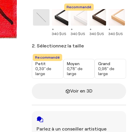
Recommandé
+
+
+
+
+
340 $US
340 $US
340 $US
340 $US
34
2. Sélectionnez la taille
Recommandé
Petit
Moyen
Grand
0,39" de
0,78" de
0,98" de
large
large
large
Voir en 3D
Parlez à un conseiller artistique