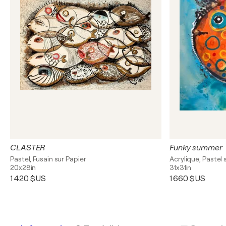
CLASTER
Funky summer
Pastel, Fusain sur Papier
Acrylique, Pastel 
20x28in
31x31in
1 420 $US
1 660 $US