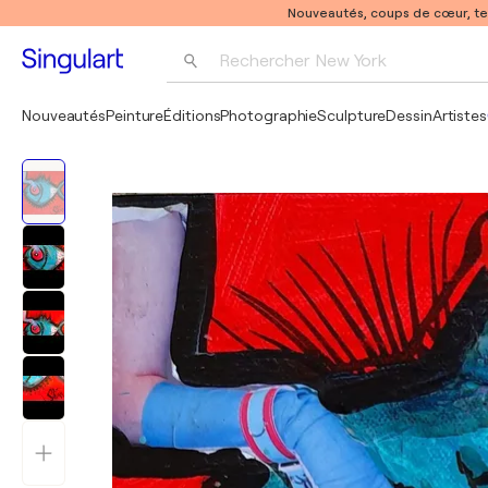
Nouveautés, coups de cœur, t
Rechercher 
New York
Photographie
Nouveautés
Peinture
Éditions
Photographie
Sculpture
Dessin
Artistes
Pop Art
Pablo Picasso