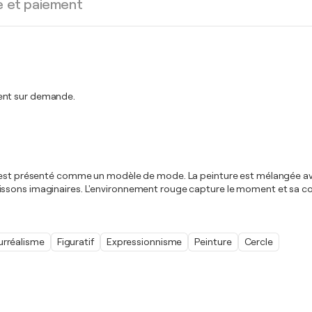
e et paiement
ment sur demande.
i est présenté comme un modèle de mode. La peinture est mélangée avec
sons imaginaires. L'environnement rouge capture le moment et sa coule
urréalisme
Figuratif
Expressionnisme
Peinture
Cercle