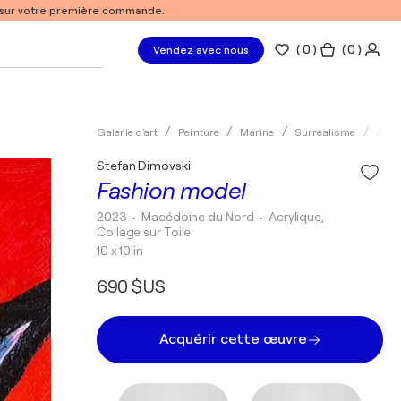
% sur votre première commande.
(
0
)
( 0 )
Vendez avec nous
Galerie d'art
Peinture
Marine
Surréalisme
Acry
Stefan Dimovski
Fashion model
2023
• Macédoine du Nord
•
Acrylique,
Collage sur Toile
10 x 10 in
690 $US
Acquérir cette œuvre