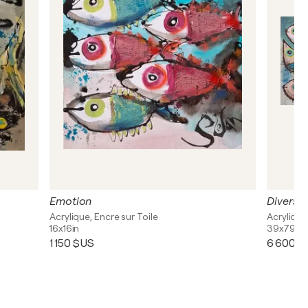
Emotion
Diversit
Acrylique, Encre sur Toile
Acrylique,
16x16in
39x79in
1 150 $US
6 600 $