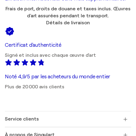
Frais de port, droits de douane et taxes inclus. Œuvres
d'art assurées pendant le transport.
Détails de livraison
Certificat d'authenticité
Signé et inclus avec chaque œuvre d'art
Noté 4,9/5 par les acheteurs du monde entier
Plus de 20 000 avis clients
Service clients
Nous contacter
À propos de Singulart
Expédition