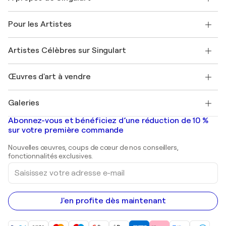
Politique de retour
A propos de nous
Témoignages de clients
Pour les Artistes
FAQ
Offrir une carte cadeau
Sociétés affiliées
Rejoignez notre programme commercial
Rejoindre Singulart en tant qu'artiste
Nos artistes
Mon compte
Artistes Célèbres sur Singulart
Se connecter en tant qu'Artiste
Magazine Singulart
Protection acheteur
Emplois
+33 1 76 44 06 42
Henri Matisse
Découvrez une sélection d'art original
Œuvres d'art à vendre
Marc Chagall
Pablo Picasso
Tableaux à vendre
Salvador Dalí
Galeries
Tableaux abstraits à vendre
Banksy
Peintures à l'huile
Mr. Brainwash
Galeries d'art en France
Abonnez-vous et bénéficiez d’une réduction de 10 %
Peintures de paysage
Shepard Fairey
Galeries d'art en Belgique
sur votre première commande
Estampes
Sculptures
Nouvelles œuvres, coups de cœur de nos conseillers,
Peintures acryliques
fonctionnalités exclusives.
Saisissez
votre
adresse
e-
mail
J'en profite dès maintenant