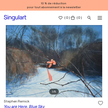
10 % de réduction
pour tout abonnement à la newsletter
(
0
)
( 0 )
1
/
5
Stephen Remick
You are Here, Blue Sky