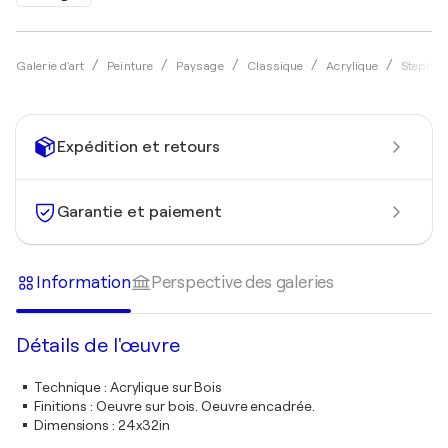
Galerie d'art
Peinture
Paysage
Classique
Acrylique
Stephen
Expédition et retours
Garantie et paiement
Information
Perspective des galeries
Détails de l'œuvre
Technique
:
Acrylique sur Bois
Finitions
:
Oeuvre sur bois. Oeuvre encadrée.
Dimensions
:
24x32in