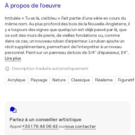
À propos de l'oeuvre
Intitulée « Tu es là, ciel bleu ». Fait partie d'une série en cours du
même nom. Au plus profond des bois de la Nouvelle-Angleterre, il
y a toujours des signes que quelqu'un est déjà passé par là, que
ce soit des murs de pierre, de vieilles fondations ou, comme
dans ce cas, un nouveau ruban d'arpenteur. Le ruban ajoute un
récit supplémentaire, permettant de l'interpréter à un niveau
personnel. Peint sur un panneau de bois de 3/4" d'épaisseur, 24"
…
Lire plus
Description traduite automatiquement.
Acrylique
Paysage
Nature
Classique
Réalisme
Figuratif
Parlez à un conseiller artistique
Appel
+33 1 76 44 06 42
ou
nous contacter