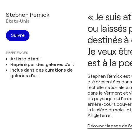
Stephen Remick
« Je suis a
États-Unis
ou laissés 
Suivre
destinés à
Je veux êtr
RÉFÉRENCES
Artiste établi
est à la po
Repéré par des galeries d'art
Inclus dans des curations de
galeries d'art
Stephen Remick est 
été présentées dans 
l'échelle nationale a
dans le Vermont et v
du paysage qui l'ent
arrière-cours couver
la lumière du soleil 
Angleterre.
Découvrir la page de 