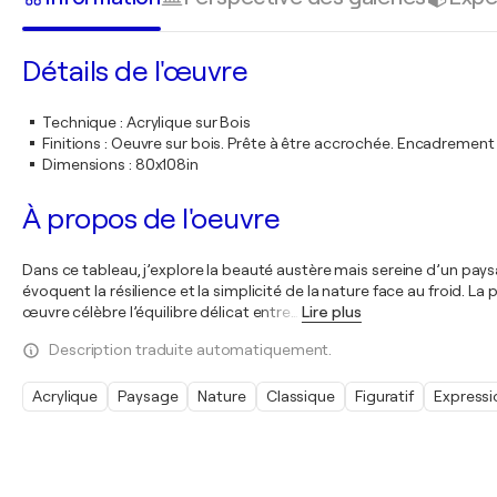
Détails de l'œuvre
Technique
:
Acrylique sur Bois
Finitions
:
Oeuvre sur bois. Prête à être accrochée. Encadremen
Dimensions
:
80x108in
À propos de l'oeuvre
Dans ce tableau, j’explore la beauté austère mais sereine d’un pays
évoquent la résilience et la simplicité de la nature face au froid. L
œuvre célèbre l’équilibre délicat entre
…
Lire plus
Description traduite automatiquement.
Acrylique
Paysage
Nature
Classique
Figuratif
Express