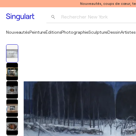
Nouveautés, coups de cœur, t
Rechercher 
New York
Photographie
Nouveautés
Peinture
Éditions
Photographie
Sculpture
Dessin
Artistes
Pop Art
Pablo Picasso