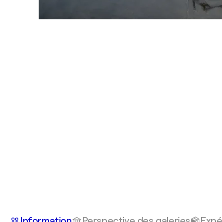
Information
Perspective des galeries
Expé