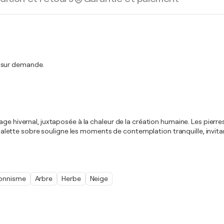
t sur demande.
age hivernal, juxtaposée à la chaleur de la création humaine. Les pierr
a palette sobre souligne les moments de contemplation tranquille, invita
ionnisme
Arbre
Herbe
Neige