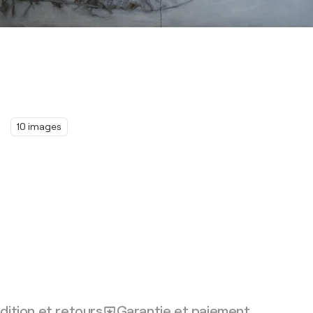
10 images
dition et retours
Garantie et paiement