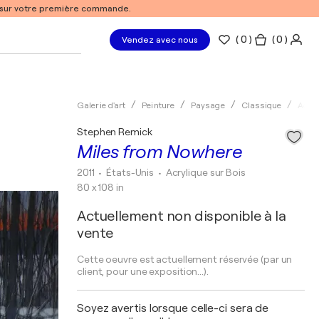
% sur votre première commande.
(
0
)
( 0 )
Vendez avec nous
Galerie d'art
Peinture
Paysage
Classique
Acryl
Stephen Remick
Miles from Nowhere
2011
• États-Unis
•
Acrylique sur Bois
80 x 108 in
Actuellement non disponible à la
vente
Cette oeuvre est actuellement réservée (par un
client, pour une exposition...).
Soyez avertis lorsque celle-ci sera de