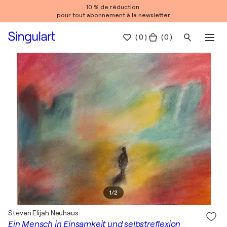
10 % de réduction
pour tout abonnement à la newsletter
(
0
)
( 0 )
1
/
2
Steven Elijah Neuhaus
Ein Mensch in Einsamkeit und selbstreflexion