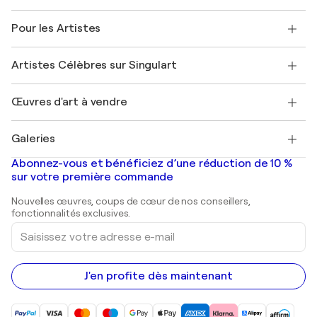
Politique de retour
A propos de nous
Témoignages de clients
Pour les Artistes
FAQ
Offrir une carte cadeau
Sociétés affiliées
Rejoignez notre programme commercial
Rejoindre Singulart en tant qu'artiste
Nos artistes
Mon compte
Artistes Célèbres sur Singulart
Se connecter en tant qu'Artiste
Magazine Singulart
Protection acheteur
Emplois
+33 1 76 44 06 42
Henri Matisse
Découvrez une sélection d'art original
Œuvres d'art à vendre
Marc Chagall
Pablo Picasso
Tableaux à vendre
Salvador Dalí
Galeries
Tableaux abstraits à vendre
Banksy
Peintures à l'huile
Mr. Brainwash
Galeries d'art en France
Abonnez-vous et bénéficiez d’une réduction de 10 %
Peintures de paysage
Shepard Fairey
Galeries d'art en Belgique
sur votre première commande
Estampes
Sculptures
Nouvelles œuvres, coups de cœur de nos conseillers,
Peintures acryliques
fonctionnalités exclusives.
Saisissez
votre
adresse
e-
mail
J'en profite dès maintenant