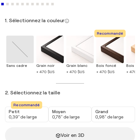
1. Sélectionnez la couleur
Recommandé
Sans cadre
Grain noir
Grain blanc
Bois foncé
Bois cla
+ 470 $US
+ 470 $US
+ 470 $US
+ 470 
2. Sélectionnez la taille
Recommandé
Petit
Moyen
Grand
0,39" de large
0,78" de large
0,98" de large
Voir en 3D