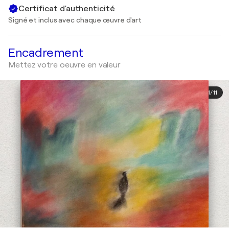
Certificat d'authenticité
Signé et inclus avec chaque œuvre d'art
Encadrement
Mettez votre oeuvre en valeur
1
/
11