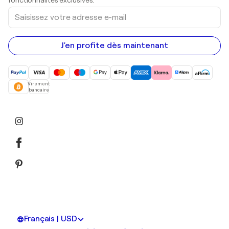
fonctionnalités exclusives.
Saisissez
votre
adresse
e-
mail
J'en profite dès maintenant
Virement
bancaire
Français | USD