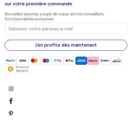
Shepard Fairey
Galeries d'art en Belgique
sur votre première commande
Estampes
Sculptures
Nouvelles œuvres, coups de cœur de nos conseillers,
Peintures acryliques
fonctionnalités exclusives.
Saisissez
votre
adresse
e-
mail
J'en profite dès maintenant
Virement
bancaire