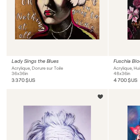
Lady Sings the Blues
Fuschia Bl
Acrylique, Dorure sur Toile
Acrylique, Hui
36x36in
48x36in
3 370 $US
4 700 $US