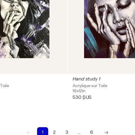
Hand study 1
Toile
Acrylique sur Toile
16x12in
530 $US
1
2
3
…
6