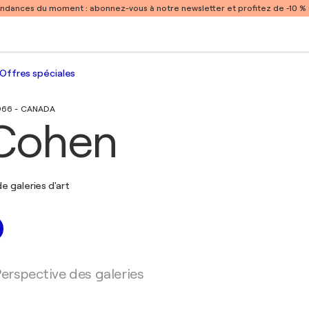
endances du moment :
abonnez-vous à notre newsletter et profitez de -10 
Offres spéciales
1966 - CANADA
 Cohen
e galeries d'art
erspective des galeries