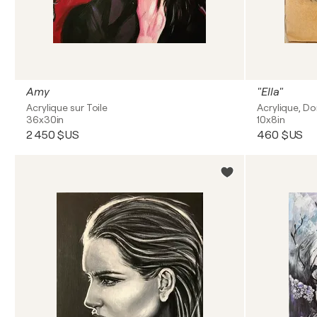
Amy
"Ella"
Acrylique sur Toile
Acrylique, Do
36x30in
10x8in
2 450 $US
460 $US