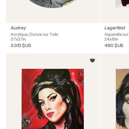
Audrey
Lagerfeld
Acrylique, Dorure sur Toile
Aquarelle sur
37x37in
24x18in
3 310 $US
480 $US