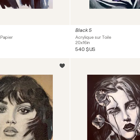
Black 5
 Papier
Acrylique sur Toile
20x16in
540 $US