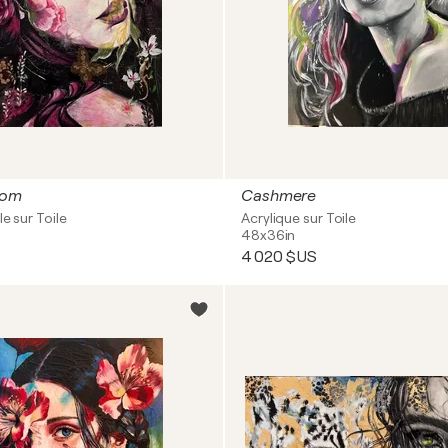
oom
Cashmere
le sur Toile
Acrylique sur Toile
48x36in
4 020 $US