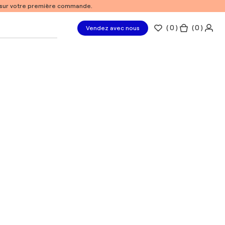
% sur votre première commande.
(
0
)
( 0 )
Vendez avec nous