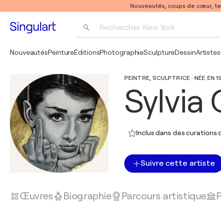
Nouveautés, coups de cœur, t
Rechercher 
New York
Photographie
Nouveautés
Peinture
Éditions
Photographie
Sculpture
Dessin
Artistes
Pop Art
PEINTRE, SCULPTRICE · NÉE EN 
Pablo Picasso
Sylvia
Inclus dans des curations d
Suivre cette artiste
Œuvres
Biographie
Parcours artistique
P