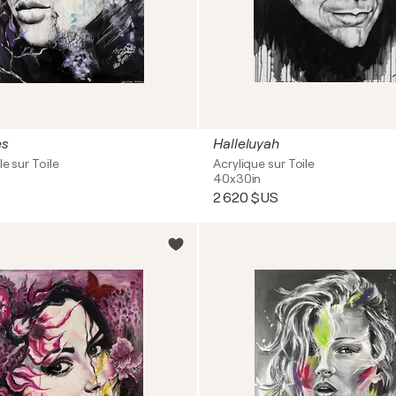
es
Halleluyah
le sur Toile
Acrylique sur Toile
40x30in
2 620 $US