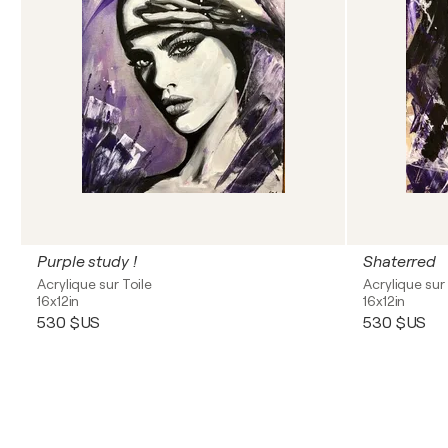
Purple study !
Shaterred
Acrylique sur Toile
Acrylique sur 
16x12in
16x12in
530 $US
530 $US