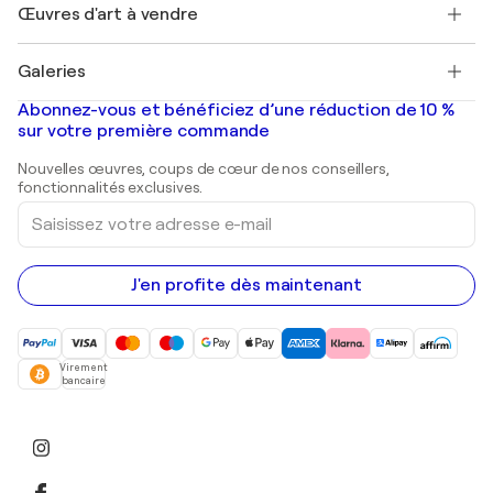
Découvrez une sélection d'art original
Œuvres d'art à vendre
Marc Chagall
Pablo Picasso
Tableaux à vendre
Salvador Dalí
Galeries
Tableaux abstraits à vendre
Banksy
Peintures à l'huile
Mr. Brainwash
Galeries d'art en France
Abonnez-vous et bénéficiez d’une réduction de 10 %
Peintures de paysage
Shepard Fairey
Galeries d'art en Belgique
sur votre première commande
Estampes
Sculptures
Nouvelles œuvres, coups de cœur de nos conseillers,
Peintures acryliques
fonctionnalités exclusives.
Saisissez
votre
adresse
e-
mail
J'en profite dès maintenant
Virement
bancaire