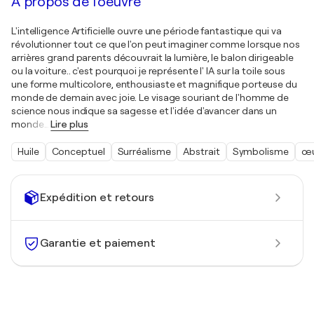
À propos de l'oeuvre
L'intelligence Artificielle ouvre une période fantastique qui va
révolutionner tout ce que l'on peut imaginer comme lorsque nos
arrières grand parents découvrait la lumière, le balon dirigeable
ou la voiture.. c'est pourquoi je représente l' IA sur la toile sous
une forme multicolore, enthousiaste et magnifique porteuse du
monde de demain avec joie. Le visage souriant de l'homme de
science nous indique sa sagesse et l'idée d'avancer dans un
monde
…
Lire plus
Huile
Conceptuel
Surréalisme
Abstrait
Symbolisme
œu
Expédition et retours
Garantie et paiement