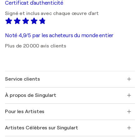
Certificat d'authenticité
Signé et inclus avec chaque œuvre d'art
Noté 4,9/5 par les acheteurs du monde entier
Plus de 20 000 avis clients
Service clients
Nous contacter
À propos de Singulart
Expédition
Politique de retour
A propos de nous
Témoignages de clients
Pour les Artistes
FAQ
Offrir une carte cadeau
Sociétés affiliées
Rejoignez notre programme commercial
Rejoindre Singulart en tant qu'artiste
Nos artistes
Mon compte
Artistes Célèbres sur Singulart
Se connecter en tant qu'Artiste
Magazine Singulart
Protection acheteur
Emplois
+33 1 76 44 06 42
Henri Matisse