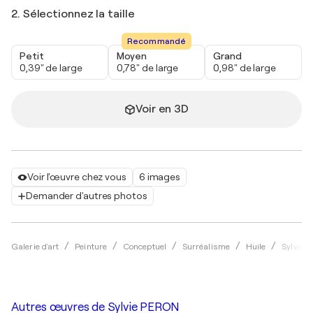
2. Sélectionnez la taille
Recommandé
Petit
Moyen
Grand
0,39" de large
0,78" de large
0,98" de large
Voir en 3D
Voir l'œuvre chez vous
6 images
Demander d'autres photos
Galerie d'art
Peinture
Conceptuel
Surréalisme
Huile
Sylvie 
Autres œuvres de
Sylvie PERON