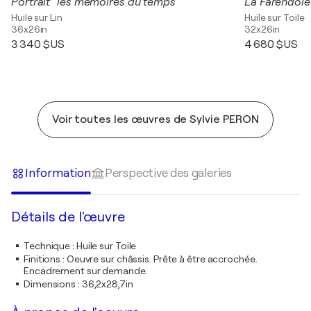
Portrait" les mémoires du temps"
La Farendole
Huile sur Lin
Huile sur Toile
36x26in
32x26in
3 340 $US
4 680 $US
Voir toutes les œuvres de Sylvie PERON
Information
Perspective des galeries
Détails de l'œuvre
Technique
:
Huile sur Toile
Finitions
:
Oeuvre sur châssis. Prête à être accrochée.
Encadrement sur demande.
Dimensions
:
36,2x28,7in