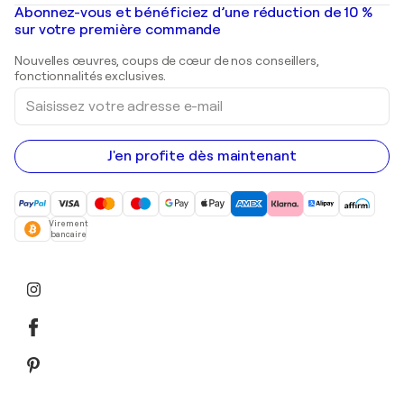
Mr. Brainwash
Galeries d'art en France
Abonnez-vous et bénéficiez d’une réduction de 10 %
Peintures de paysage
Shepard Fairey
Galeries d'art en Belgique
sur votre première commande
Estampes
Sculptures
Nouvelles œuvres, coups de cœur de nos conseillers,
Peintures acryliques
fonctionnalités exclusives.
Saisissez
votre
adresse
e-
mail
J'en profite dès maintenant
Virement
bancaire