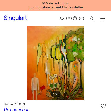
10 % de réduction
pour tout abonnement à la newsletter
(
0
)
( 0 )
1
/
7
Sylvie PERON
Un coeur pur