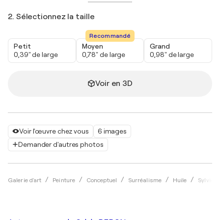
2. Sélectionnez la taille
Recommandé
Petit
Moyen
Grand
0,39" de large
0,78" de large
0,98" de large
Voir en 3D
Voir l'œuvre chez vous
6 images
Demander d'autres photos
Galerie d'art
Peinture
Conceptuel
Surréalisme
Huile
Sylvie 