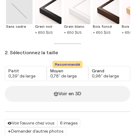
Sans cadre
Grain noir
Grain blanc
Bois foncé
Bois cla
+ 650 $US
+ 650 $US
+ 650 $US
+ 650 
2. Sélectionnez la taille
Recommandé
Petit
Moyen
Grand
0,39" de large
0,78" de large
0,98" de large
Voir en 3D
Voir l'œuvre chez vous
6 images
Demander d'autres photos