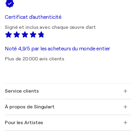
Certificat d'authenticité
Signé et inclus avec chaque œuvre d'art
Noté 4,9/5 par les acheteurs du monde entier
Plus de 20 000 avis clients
Service clients
Nous contacter
À propos de Singulart
Expédition
Politique de retour
A propos de nous
Témoignages de clients
Pour les Artistes
FAQ
Offrir une carte cadeau
Sociétés affiliées
Rejoignez notre programme commercial
Rejoindre Singulart en tant qu'artiste
Nos artistes