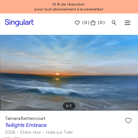
10 % de réduction
pour tout abonnement à la newsletter
(
0
)
( 0 )
1
/
7
Tamara Bettencourt
Twilights Embrace
2026
• États-Unis
•
Huile sur Toile