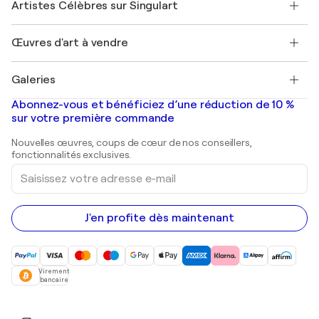
Mon compte
Artistes Célèbres sur Singulart
Se connecter en tant qu'Artiste
Magazine Singulart
Protection acheteur
Emplois
+33 1 76 44 06 42
Henri Matisse
Découvrez une sélection d'art original
Œuvres d'art à vendre
Marc Chagall
Pablo Picasso
Tableaux à vendre
Salvador Dalí
Galeries
Tableaux abstraits à vendre
Banksy
Peintures à l'huile
Mr. Brainwash
Galeries d'art en France
Abonnez-vous et bénéficiez d’une réduction de 10 %
Peintures de paysage
Shepard Fairey
Galeries d'art en Belgique
sur votre première commande
Estampes
Sculptures
Nouvelles œuvres, coups de cœur de nos conseillers,
Peintures acryliques
fonctionnalités exclusives.
Saisissez
votre
adresse
e-
mail
J'en profite dès maintenant
Virement
bancaire