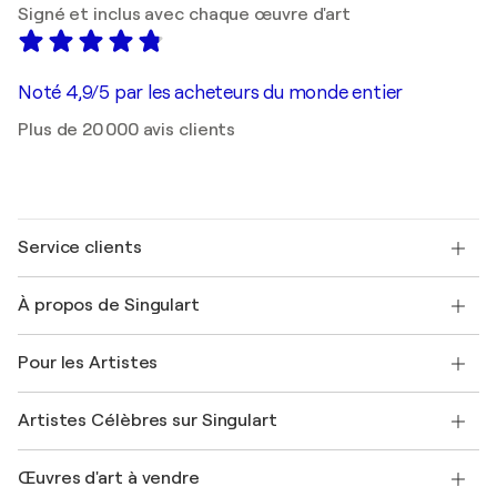
Signé et inclus avec chaque œuvre d'art
Noté 4,9/5 par les acheteurs du monde entier
Plus de 20 000 avis clients
Service clients
Nous contacter
À propos de Singulart
Expédition
Politique de retour
A propos de nous
Témoignages de clients
Pour les Artistes
FAQ
Offrir une carte cadeau
Sociétés affiliées
Rejoignez notre programme commercial
Rejoindre Singulart en tant qu'artiste
Nos artistes
Mon compte
Artistes Célèbres sur Singulart
Se connecter en tant qu'Artiste
Magazine Singulart
Protection acheteur
Emplois
+33 1 76 44 06 42
Henri Matisse
Découvrez une sélection d'art original
Œuvres d'art à vendre
Marc Chagall