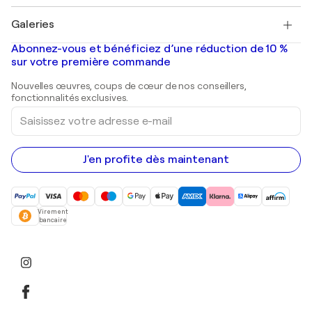
Pablo Picasso
Tableaux à vendre
Salvador Dalí
Galeries
Tableaux abstraits à vendre
Banksy
Peintures à l'huile
Mr. Brainwash
Galeries d'art en France
Abonnez-vous et bénéficiez d’une réduction de 10 %
Peintures de paysage
Shepard Fairey
Galeries d'art en Belgique
sur votre première commande
Estampes
Sculptures
Nouvelles œuvres, coups de cœur de nos conseillers,
Peintures acryliques
fonctionnalités exclusives.
Saisissez
votre
adresse
e-
mail
J'en profite dès maintenant
Virement
bancaire