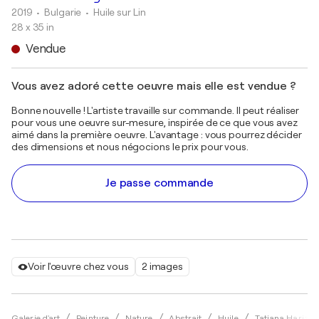
2019
• Bulgarie
•
Huile sur Lin
28 x 35 in
Vendue
Vous avez adoré cette oeuvre mais elle est vendue ?
Bonne nouvelle ! L'artiste travaille sur commande. Il peut réaliser
pour vous une oeuvre sur-mesure, inspirée de ce que vous avez
aimé dans la première oeuvre. L'avantage : vous pourrez décider
des dimensions et nous négocions le prix pour vous.
Je passe commande
Voir l'œuvre chez vous
2 images
Galerie d'art
Peinture
Nature
Abstrait
Huile
Tatiana Hariza