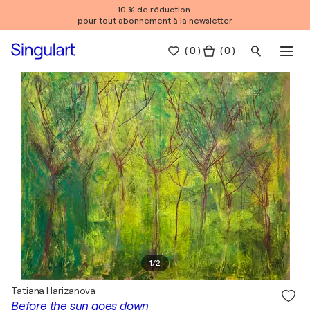
10 % de réduction
pour tout abonnement à la newsletter
(
0
)
( 0 )
1
/
2
Tatiana Harizanova
Before the sun goes down