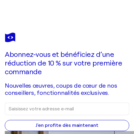
TATIANA
HARIZANOVA
Vous avez adoré cette oeuvre mais elle est vendue ?
Before the sun goes down
Abonnez-vous et bénéficiez d’une
Je passe commande
réduction de 10 % sur votre première
commande
Nouvelles œuvres, coups de cœur de nos
conseillers, fonctionnalités exclusives.
J'en profite dès maintenant