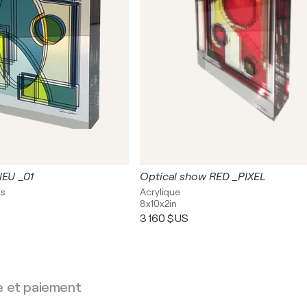
lEU _01
Optical show RED _PIXEL
as
Acrylique
8x10x2in
3 160 $US
e et paiement