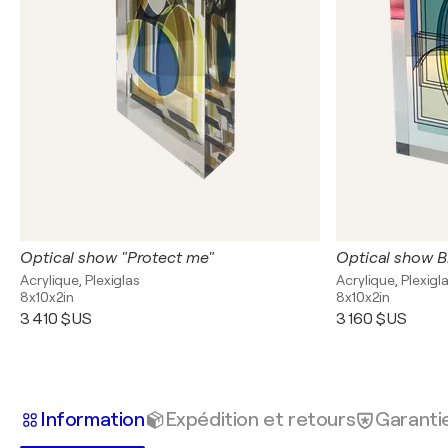
Optical show "Protect me"
Optical show B
Acrylique, Plexiglas
Acrylique, Plexigl
8x10x2in
8x10x2in
3 410 $US
3 160 $US
Information
Expédition et retours
Garanti