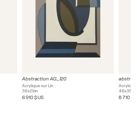
Abstraction AG_120
abstrac
Acrylique sur Lin
Acrylique
36x29in
46x35in
6 910 $US
8 710 $