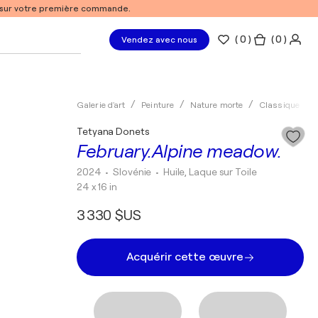
% sur votre première commande.
(
0
)
( 0 )
Vendez avec nous
Galerie d'art
Peinture
Nature morte
Classique
Tetyana Donets
February.Alpine meadow.
2024
• Slovénie
•
Huile, Laque sur Toile
24 x 16 in
3 330 $US
Acquérir cette œuvre