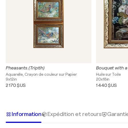
Pheasants.(Triptih)
Bouquet with a 
Aquarelle, Crayon de couleur sur Papier
Huile sur Toile
9x12in
20x18in
2 170 $US
1 440 $US
Information
Expédition et retours
Garanti