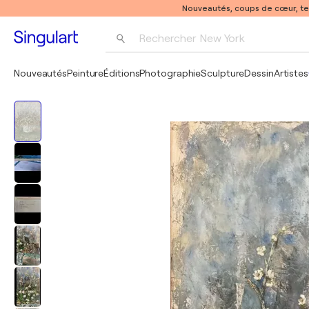
Nouveautés, coups de cœur, t
Rechercher 
New York
Photographie
Nouveautés
Peinture
Éditions
Photographie
Sculpture
Dessin
Artistes
Pop Art
Pablo Picasso