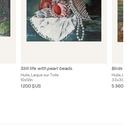
Still life with pearl beads.
Birds in 
Huile, Laque sur Toile
Huile, Laq
10x12in
33x39in
1 200 $US
5 360 $