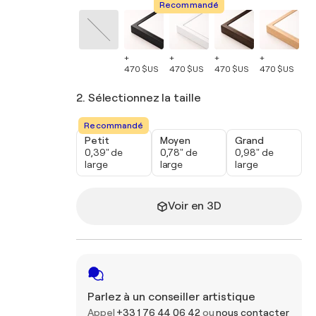
Recommandé
+
+
+
+
+
470 $US
470 $US
470 $US
470 $US
47
2. Sélectionnez la taille
Recommandé
Petit
Moyen
Grand
0,39" de
0,78" de
0,98" de
large
large
large
Voir en 3D
Parlez à un conseiller artistique
Appel
+33 1 76 44 06 42
ou
nous contacter