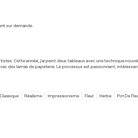
ment sur demande.
artistes. Cette année, j'ai peint deux tableaux avec une technique nouvel
e avec des lames de papeterie. Le processus est passionnant, intéressant 
Classique
Réalisme
Impressionisme
Fleur
Herbe
Pot De Fle