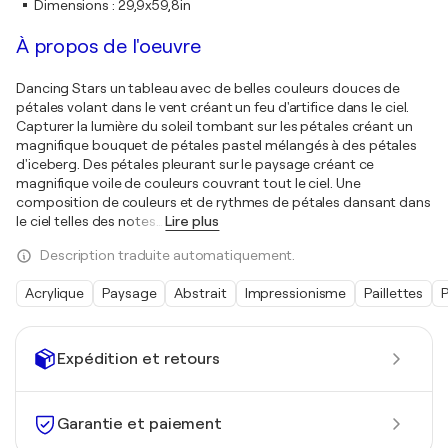
Dimensions
:
29,9x59,8in
À propos de l'oeuvre
Dancing Stars un tableau avec de belles couleurs douces de
pétales volant dans le vent créant un feu d'artifice dans le ciel.
Capturer la lumière du soleil tombant sur les pétales créant un
magnifique bouquet de pétales pastel mélangés à des pétales
d'iceberg. Des pétales pleurant sur le paysage créant ce
magnifique voile de couleurs couvrant tout le ciel. Une
composition de couleurs et de rythmes de pétales dansant dans
le ciel telles des notes
…
Lire plus
Description traduite automatiquement.
Acrylique
Paysage
Abstrait
Impressionisme
Paillettes
P
Expédition et retours
Garantie et paiement