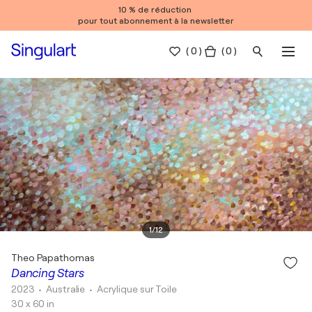
10 % de réduction
pour tout abonnement à la newsletter
(
0
)
( 0 )
1
/
12
Theo Papathomas
Dancing Stars
2023
• Australie
•
Acrylique sur Toile
30 x 60 in