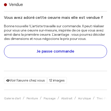
Vendue
Vous avez adoré cette oeuvre mais elle est vendue ?
Bonne nouvelle ! L'artiste travaille sur commande. Il peut réaliser
pour vous une oeuvre sur-mesure, inspirée de ce que vous avez
aimé dans la première oeuvre. L'avantage : vous pourrez décider
des dimensions et nous négocions le prix pour vous.
Je passe commande
Voir l'œuvre chez vous
12 images
Galerie d'art
Peinture
Paysage
Abstrait
Acrylique
Theo Pap