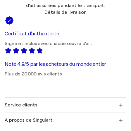
d'art assurées pendant le transport.
Détails de livraison
Certificat d'authenticité
Signé et inclus avec chaque œuvre d'art
Noté 4,9/5 par les acheteurs du monde entier
Plus de 20 000 avis clients
Service clients
Nous contacter
À propos de Singulart
Expédition
Politique de retour
A propos de nous