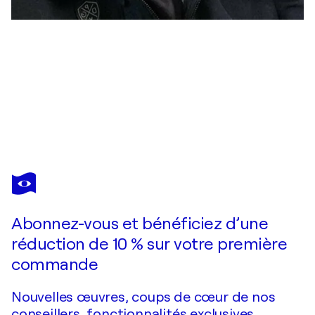
THEO
PAPATHOMAS
Vous avez adoré cette oeuvre mais elle est vendue ?
Dancing Stars
Abonnez-vous et bénéficiez d’une
Je passe commande
réduction de 10 % sur votre première
commande
Nouvelles œuvres, coups de cœur de nos
conseillers, fonctionnalités exclusives.