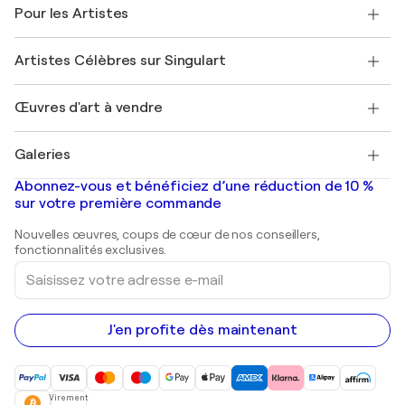
Témoignages de clients
Pour les Artistes
FAQ
Offrir une carte cadeau
Sociétés affiliées
Rejoignez notre programme commercial
Rejoindre Singulart en tant qu'artiste
Nos artistes
Mon compte
Artistes Célèbres sur Singulart
Se connecter en tant qu'Artiste
Magazine Singulart
Protection acheteur
Emplois
+33 1 76 44 06 42
Henri Matisse
Découvrez une sélection d'art original
Œuvres d'art à vendre
Marc Chagall
Pablo Picasso
Tableaux à vendre
Salvador Dalí
Galeries
Tableaux abstraits à vendre
Banksy
Peintures à l'huile
Mr. Brainwash
Galeries d'art en France
Abonnez-vous et bénéficiez d’une réduction de 10 %
Peintures de paysage
Shepard Fairey
Galeries d'art en Belgique
sur votre première commande
Estampes
Sculptures
Nouvelles œuvres, coups de cœur de nos conseillers,
Peintures acryliques
fonctionnalités exclusives.
Saisissez
votre
adresse
e-
mail
J'en profite dès maintenant
Virement