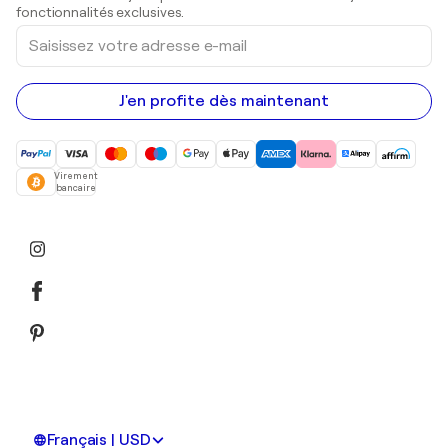
Peintures acryliques
fonctionnalités exclusives.
Saisissez
votre
adresse
e-
mail
J'en profite dès maintenant
Virement
bancaire
Français | USD