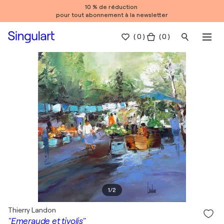
10 % de réduction
pour tout abonnement à la newsletter
(
0
)
( 0 )
1
/
2
Thierry Landon
"Emeraude et tivolis"