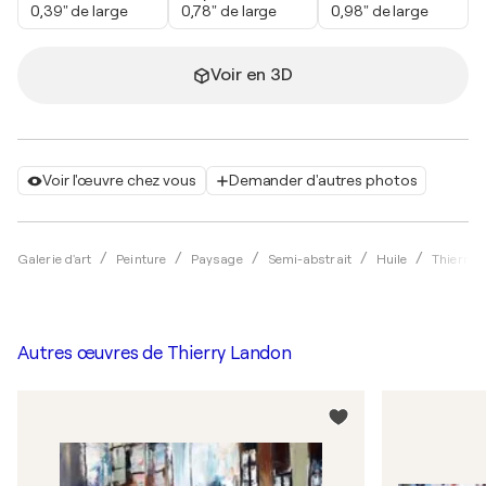
0,39" de large
0,78" de large
0,98" de large
Voir en 3D
Voir l'œuvre chez vous
Demander d'autres photos
Galerie d'art
Peinture
Paysage
Semi-abstrait
Huile
Thierry 
Autres œuvres de
Thierry Landon