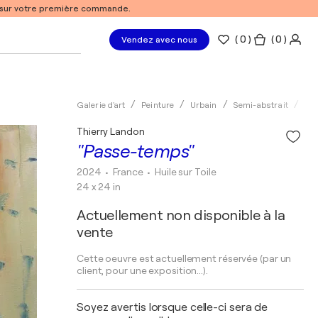
% sur votre première commande.
(
0
)
( 0 )
Vendez avec nous
Galerie d'art
Peinture
Urbain
Semi-abstrait
Hui
Thierry Landon
"Passe-temps"
2024
• France
•
Huile sur Toile
24 x 24 in
Actuellement non disponible à la
vente
Cette oeuvre est actuellement réservée (par un
client, pour une exposition...).
Soyez avertis lorsque celle-ci sera de