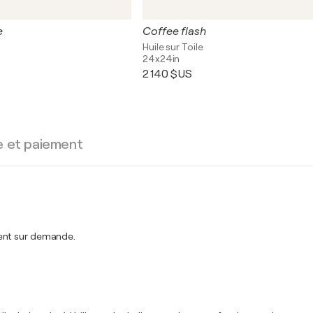
e
Coffee flash
Huile sur Toile
24x24in
2 140 $US
e et paiement
ment sur demande.