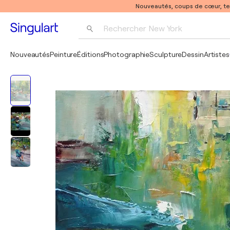
Nouveautés, coups de cœur, t
Rechercher 
New York
Photographie
Nouveautés
Peinture
Éditions
Photographie
Sculpture
Dessin
Artistes
Pop Art
Pablo Picasso