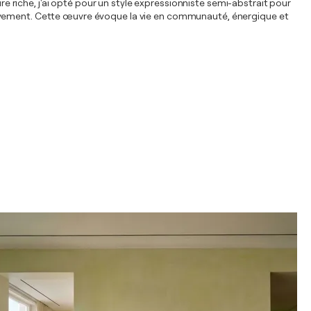
re riche, j'ai opté pour un style expressionniste semi-abstrait pour
mouvement. Cette œuvre évoque la vie en communauté, énergique et