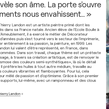
évèle son âme. La porte s'ouvre
timents nous envahissent… »
Thierry Landon est un artiste peintre primé dont les
s dans sa France natale. Ancien élève de l'Ecole Boulle à
 d'Ameublement, il a exercé le métier de Décorateur
'années puis s'est tourné vers le secteur de l'imprimerie,
r entièrement à sa passion, la peinture, en 1999. Les
ndon lui valent d'être représenté, en France, dans
enommées. Dans son travail, chaque thème est un prétexte
sage, à travers sa création artistique, est de renvoyer le
smose des couleurs semi-synthétiques», là où le détail
 Il préfère les huiles à tout autre médium, travaille au
s couleurs vibrantes et flamboyantes. Pour lui, cela
ieur mêlé de passion et d'optimisme. Grâce à son premier
es supports, lui-même, avec un ramponneau et des clous
hierry Landon