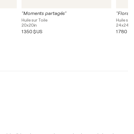
"Moments partagés"
"Floralie
Huile sur Toile
Huile sur 
20x20in
24x24in
1 350 $US
1 780 $