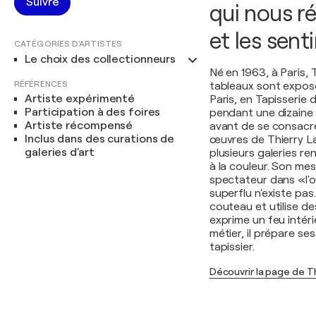
Suivre
qui nous r
et les sen
CATÉGORIES D'ARTISTES
Le choix des collectionneurs
Né en 1963, à Paris, 
RÉFÉRENCES
tableaux sont exposé
Artiste expérimenté
Paris, en Tapisserie
Participation à des foires
pendant une dizaine d
Artiste récompensé
avant de se consacre
Inclus dans des curations de
œuvres de Thierry La
galeries d'art
plusieurs galeries r
à la couleur. Son mes
spectateur dans «l'o
superflu n'existe pas.
couteau et utilise de
exprime un feu intér
métier, il prépare s
tapissier.
Découvrir la page de T