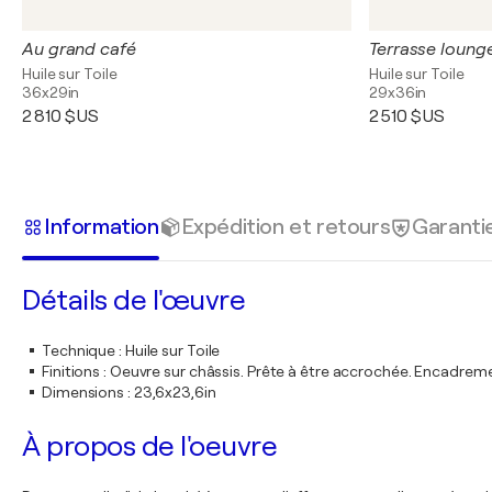
Au grand café
Terrasse loung
Huile sur Toile
Huile sur Toile
36x29in
29x36in
2 810 $US
2 510 $US
Information
Expédition et retours
Garanti
Détails de l'œuvre
Technique
:
Huile sur Toile
Finitions
:
Oeuvre sur châssis. Prête à être accrochée. Encadre
Dimensions
:
23,6x23,6in
À propos de l'oeuvre