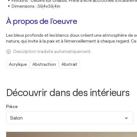
Finitions
:
Oeuvre sur châssis. Prête à être accrochée. Encadre
Dimensions
:
39,4x39,4in
À propos de l'oeuvre
Les bleus profonds et les blancs doux créent une atmosphère de sér
nature, qui invite à la paix et à l'émerveillement à chaque regard. 
Description traduite automatiquement.
Acrylique
Abstraction
Abstrait
Découvrir dans des intérieurs
Pièce
Salon