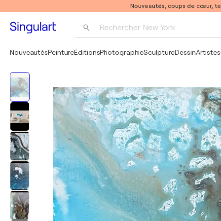
Nouveautés, coups de cœur, t
Rechercher 
New York
Photographie
Nouveautés
Peinture
Éditions
Photographie
Sculpture
Dessin
Artistes
Pop Art
Pablo Picasso