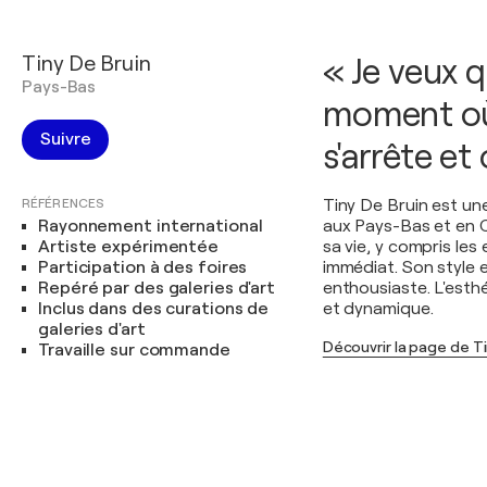
Tiny De Bruin
« Je veux 
Pays-Bas
moment où 
Suivre
s'arrête et
RÉFÉRENCES
Tiny De Bruin est un
Rayonnement international
aux Pays-Bas et en C
Artiste expérimentée
sa vie, y compris les
Participation à des foires
immédiat. Son style e
Repéré par des galeries d'art
enthousiaste. L'esth
Inclus dans des curations de
et dynamique.
galeries d'art
Découvrir la page de Ti
Travaille sur commande