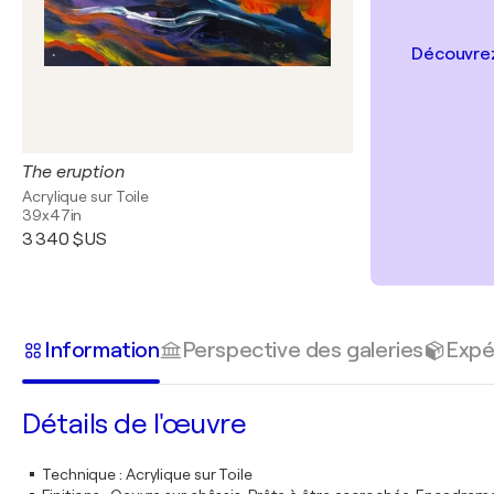
Découvrez
The eruption
Acrylique sur Toile
39x47in
3 340 $US
Information
Perspective des galeries
Expé
Détails de l'œuvre
Technique
:
Acrylique sur Toile