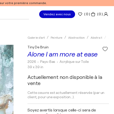
% sur votre première commande.
(
0
)
( 0 )
Vendez avec nous
Galerie d'art
Peinture
Abstraction
Abstrait
Acry
Tiny De Bruin
Alone I am more at ease
2026
• Pays-Bas
•
Acrylique sur Toile
39 x 39 in
Actuellement non disponible à la
vente
Cette oeuvre est actuellement réservée (par un
client, pour une exposition...).
Soyez avertis lorsque celle-ci sera de