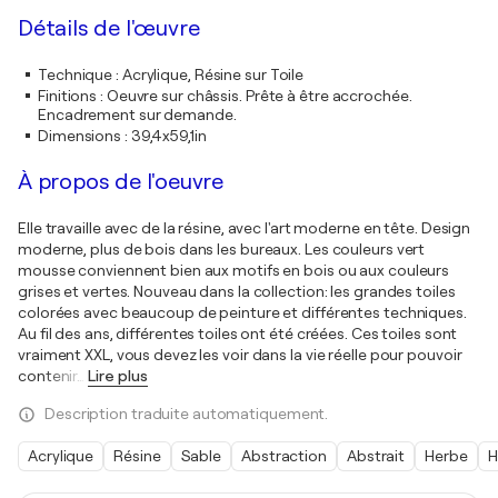
Détails de l'œuvre
Technique
:
Acrylique, Résine sur Toile
Finitions
:
Oeuvre sur châssis. Prête à être accrochée.
Encadrement sur demande.
Dimensions
:
39,4x59,1in
À propos de l'oeuvre
Elle travaille avec de la résine, avec l'art moderne en tête. Design
moderne, plus de bois dans les bureaux. Les couleurs vert
mousse conviennent bien aux motifs en bois ou aux couleurs
grises et vertes. Nouveau dans la collection: les grandes toiles
colorées avec beaucoup de peinture et différentes techniques.
Au fil des ans, différentes toiles ont été créées. Ces toiles sont
vraiment XXL, vous devez les voir dans la vie réelle pour pouvoir
contenir
…
Lire plus
Description traduite automatiquement.
Acrylique
Résine
Sable
Abstraction
Abstrait
Herbe
H