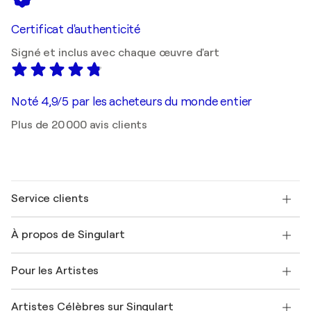
Certificat d'authenticité
Signé et inclus avec chaque œuvre d'art
Noté 4,9/5 par les acheteurs du monde entier
Plus de 20 000 avis clients
Service clients
Nous contacter
À propos de Singulart
Expédition
Politique de retour
A propos de nous
Témoignages de clients
Pour les Artistes
FAQ
Offrir une carte cadeau
Sociétés affiliées
Rejoignez notre programme commercial
Rejoindre Singulart en tant qu'artiste
Nos artistes
Mon compte
Artistes Célèbres sur Singulart
Se connecter en tant qu'Artiste