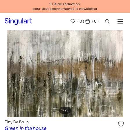
10 % de réduction
pour tout abonnement à la newsletter
(
0
)
( 0 )
1
/
25
Tiny De Bruin
Green in tha house