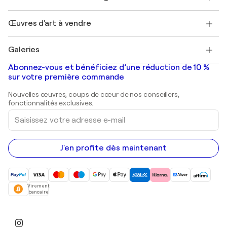
Magazine Singulart
Protection acheteur
Emplois
+33 1 76 44 06 42
Henri Matisse
Découvrez une sélection d'art original
Œuvres d'art à vendre
Marc Chagall
Pablo Picasso
Tableaux à vendre
Salvador Dalí
Galeries
Tableaux abstraits à vendre
Banksy
Peintures à l'huile
Mr. Brainwash
Galeries d'art en France
Abonnez-vous et bénéficiez d’une réduction de 10 %
Peintures de paysage
Shepard Fairey
Galeries d'art en Belgique
sur votre première commande
Estampes
Sculptures
Nouvelles œuvres, coups de cœur de nos conseillers,
Peintures acryliques
fonctionnalités exclusives.
Saisissez
votre
adresse
e-
mail
J'en profite dès maintenant
Virement
bancaire