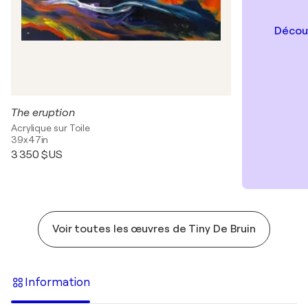
Découv
The eruption
Acrylique sur Toile
39x47in
3 350 $US
Voir toutes les œuvres de Tiny De Bruin
Information