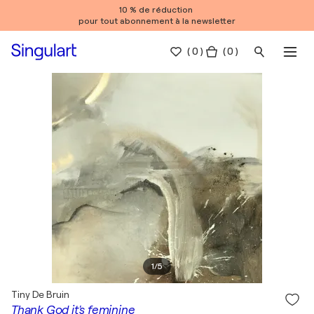
10 % de réduction
pour tout abonnement à la newsletter
(
0
)
( 0 )
1
/
5
Tiny De Bruin
Thank God it's feminine