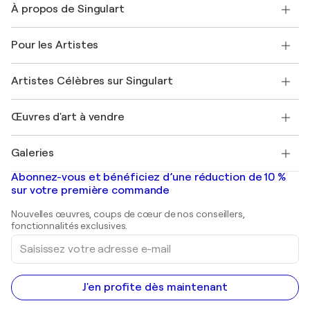
À propos de Singulart
Expédition
Politique de retour
A propos de nous
Témoignages de clients
Pour les Artistes
FAQ
Offrir une carte cadeau
Sociétés affiliées
Rejoignez notre programme commercial
Rejoindre Singulart en tant qu'artiste
Nos artistes
Mon compte
Artistes Célèbres sur Singulart
Se connecter en tant qu'Artiste
Magazine Singulart
Protection acheteur
Emplois
+33 1 76 44 06 42
Henri Matisse
Découvrez une sélection d'art original
Œuvres d'art à vendre
Marc Chagall
Pablo Picasso
Tableaux à vendre
Salvador Dalí
Galeries
Tableaux abstraits à vendre
Banksy
Peintures à l'huile
Mr. Brainwash
Galeries d'art en France
Abonnez-vous et bénéficiez d’une réduction de 10 %
Peintures de paysage
Shepard Fairey
Galeries d'art en Belgique
sur votre première commande
Estampes
Sculptures
Nouvelles œuvres, coups de cœur de nos conseillers,
Peintures acryliques
fonctionnalités exclusives.
Saisissez
votre
adresse
e-
mail
J'en profite dès maintenant