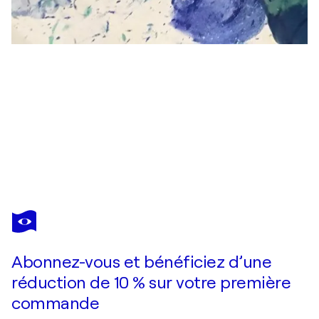
TINY
DE
BRUIN
Vous avez adoré cette oeuvre mais elle est vendue ?
Thank God it's feminine
Abonnez-vous et bénéficiez d’une
Je passe commande
réduction de 10 % sur votre première
commande