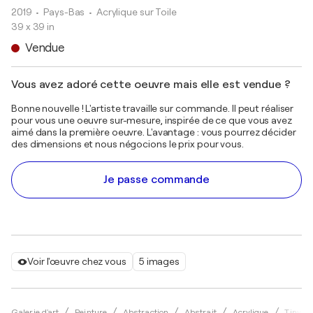
2019
• Pays-Bas
•
Acrylique sur Toile
39 x 39 in
Vendue
Vous avez adoré cette oeuvre mais elle est vendue ?
Bonne nouvelle ! L'artiste travaille sur commande. Il peut réaliser
pour vous une oeuvre sur-mesure, inspirée de ce que vous avez
aimé dans la première oeuvre. L'avantage : vous pourrez décider
des dimensions et nous négocions le prix pour vous.
Je passe commande
Voir l'œuvre chez vous
5 images
Galerie d'art
Peinture
Abstraction
Abstrait
Acrylique
Tiny D