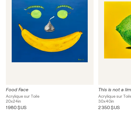
Food Face
This is not a li
Acrylique sur Toile
Acrylique sur Toil
20x24in
30x40in
1 980 $US
2 350 $US