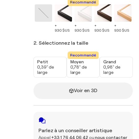
Recommandé
+
+
+
+
+
930 $US
930 $US
930 $US
930 $US
93
2. Sélectionnez la taille
Recommandé
Petit
Moyen
Grand
0,39" de
0,78" de
0,98" de
large
large
large
Voir en 3D
Parlez à un conseiller artistique
Appel
+33 1 76 44 06 42
ou
nous contacter