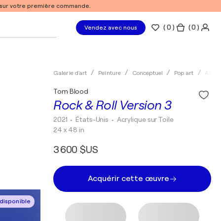
% sur votre première commande.
(
0
)
( 0 )
Vendez avec nous
Galerie d'art
Peinture
Conceptuel
Pop art
Acryl
Tom Blood
Rock & Roll Version 3
2021
• États-Unis
•
Acrylique sur Toile
24 x 48 in
3 600 $US
Acquérir cette œuvre
disponible