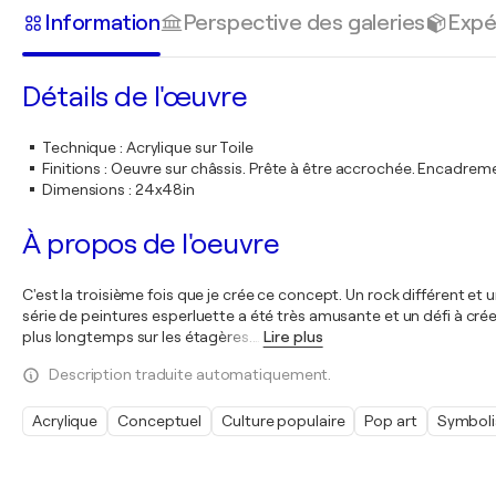
Information
Perspective des galeries
Expé
Détails de l'œuvre
Technique
:
Acrylique sur Toile
Finitions
:
Oeuvre sur châssis. Prête à être accrochée. Encadre
Dimensions
:
24x48in
À propos de l'oeuvre
C'est la troisième fois que je crée ce concept. Un rock différent et u
série de peintures esperluette a été très amusante et un défi à créer
plus longtemps sur les étagères.
…
Lire plus
Description traduite automatiquement.
Acrylique
Conceptuel
Culture populaire
Pop art
Symbol