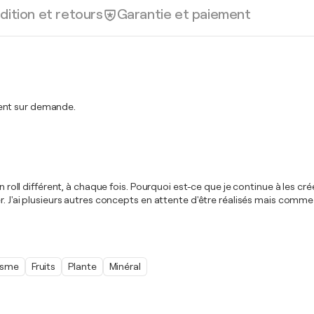
dition et retours
Garantie et paiement
ment sur demande.
n roll différent, à chaque fois. Pourquoi est-ce que je continue à les cré
. J'ai plusieurs autres concepts en attente d'être réalisés mais comme i
isme
Fruits
Plante
Minéral