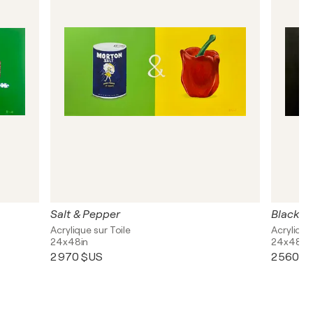
Salt & Pepper
Black &
Acrylique sur Toile
Acrylique
24x48in
24x48in
2 970 $US
2 560 $