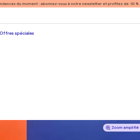
endances du moment :
abonnez-vous à notre newsletter et profitez de -10 
Offres spéciales
Zoom amplifié 