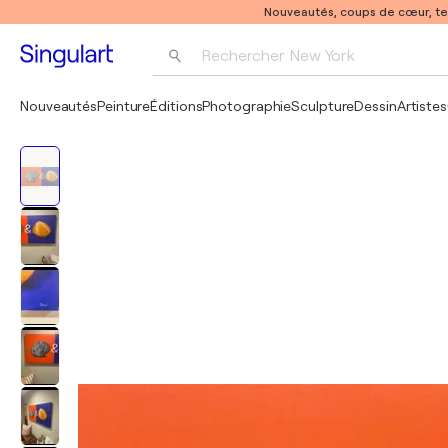
Nouveautés, coups de cœur, t
Rechercher 
New York
Photographie
Nouveautés
Peinture
Éditions
Photographie
Sculpture
Dessin
Artistes
Pop Art
Pablo Picasso