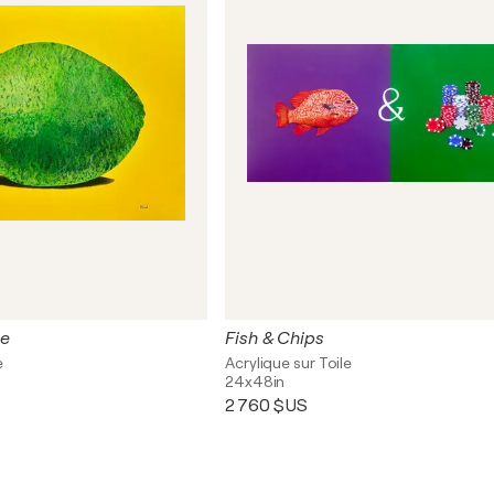
me
Fish & Chips
e
Acrylique sur Toile
24x48in
2 760 $US