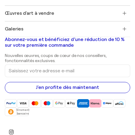
Protection acheteur
Emplois
+33 1 76 44 06 42
Henri Matisse
Découvrez une sélection d'art original
Œuvres d'art à vendre
Marc Chagall
Pablo Picasso
Tableaux à vendre
Salvador Dalí
Galeries
Tableaux abstraits à vendre
Banksy
Peintures à l'huile
Mr. Brainwash
Galeries d'art en France
Abonnez-vous et bénéficiez d’une réduction de 10 %
Peintures de paysage
Shepard Fairey
Galeries d'art en Belgique
sur votre première commande
Estampes
Sculptures
Nouvelles œuvres, coups de cœur de nos conseillers,
Peintures acryliques
fonctionnalités exclusives.
Saisissez
votre
adresse
e-
mail
J'en profite dès maintenant
Virement
bancaire