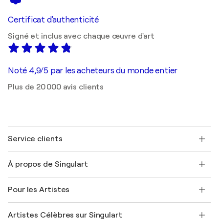
Certificat d'authenticité
Signé et inclus avec chaque œuvre d'art
Noté 4,9/5 par les acheteurs du monde entier
Plus de 20 000 avis clients
Service clients
Nous contacter
À propos de Singulart
Expédition
Politique de retour
A propos de nous
Témoignages de clients
Pour les Artistes
FAQ
Offrir une carte cadeau
Sociétés affiliées
Rejoignez notre programme commercial
Rejoindre Singulart en tant qu'artiste
Nos artistes
Mon compte
Artistes Célèbres sur Singulart
Se connecter en tant qu'Artiste
Magazine Singulart