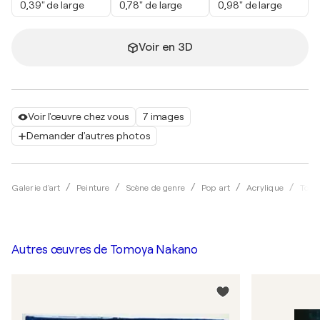
0,39" de large
0,78" de large
0,98" de large
Voir en 3D
Voir l'œuvre chez vous
7 images
Demander d'autres photos
Galerie d'art
Peinture
Scène de genre
Pop art
Acrylique
Tomo
Autres œuvres de
Tomoya Nakano