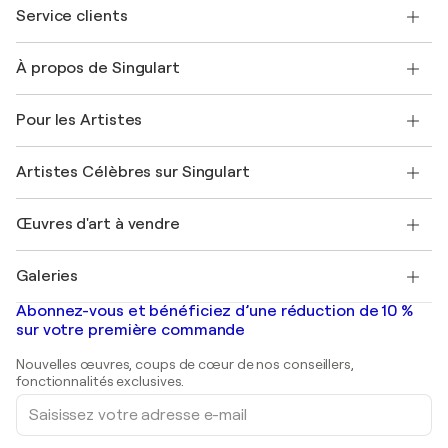
Service clients
Nous contacter
À propos de Singulart
Expédition
Politique de retour
A propos de nous
Témoignages de clients
Pour les Artistes
FAQ
Offrir une carte cadeau
Sociétés affiliées
Rejoignez notre programme commercial
Rejoindre Singulart en tant qu'artiste
Nos artistes
Mon compte
Artistes Célèbres sur Singulart
Se connecter en tant qu'Artiste
Magazine Singulart
Protection acheteur
Emplois
+33 1 76 44 06 42
Henri Matisse
Découvrez une sélection d'art original
Œuvres d'art à vendre
Marc Chagall
Pablo Picasso
Tableaux à vendre
Salvador Dalí
Galeries
Tableaux abstraits à vendre
Banksy
Peintures à l'huile
Mr. Brainwash
Galeries d'art en France
Abonnez-vous et bénéficiez d’une réduction de 10 %
Peintures de paysage
Shepard Fairey
Galeries d'art en Belgique
sur votre première commande
Estampes
Sculptures
Nouvelles œuvres, coups de cœur de nos conseillers,
Peintures acryliques
fonctionnalités exclusives.
Saisissez
votre
adresse