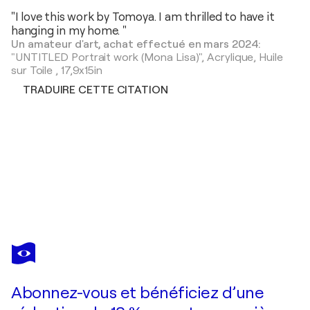
"I love this work by Tomoya. I am thrilled to have it
hanging in my home. "
Un amateur d'art, achat effectué en mars 2024:
"UNTITLED Portrait work (Mona Lisa)",
Acrylique, Huile
sur Toile
,
17,9x15in
TRADUIRE CETTE CITATION
TOMOYA NAKANO
Thomas Jefferson
5 910 $US
Faire une offre
Acquérir
Abonnez-vous et bénéficiez d’une