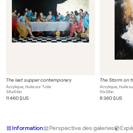
The last supper contemporary
Acrylique, Huile sur Toile
Acrylique, Huile su
38x64in
51x38in
11 460 $US
8 360 $US
Information
Perspective des galeries
Expé