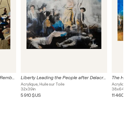
Night Watch contemporary after Rembrandt
Liberty Leading the People after Delacroix
Acrylique, Huile sur Toile
Acrylique,
32x39in
38x64in
5 910 $US
11 460 