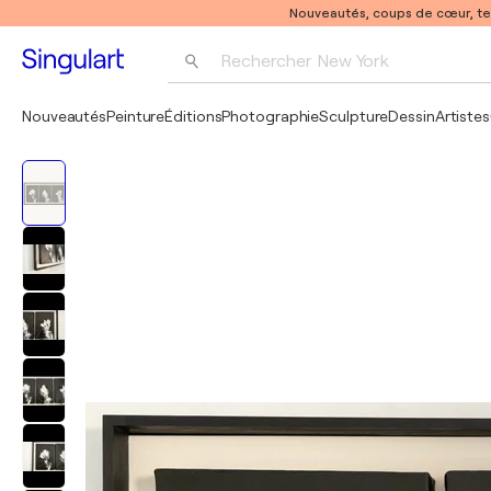
Nouveautés, coups de cœur, t
Rechercher 
New York
Photographie
Nouveautés
Peinture
Éditions
Photographie
Sculpture
Dessin
Artistes
Pop Art
Pablo Picasso