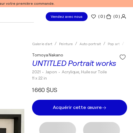
% sur votre première commande.
(
0
)
( 0 )
Vendez avec nous
Galerie d'art
Peinture
Auto-portrait
Pop art
Acr
Tomoya Nakano
UNTITLED Portrait works
2021
• Japon
•
Acrylique, Huile sur Toile
11 x 22 in
1 660 $US
Acquérir cette œuvre