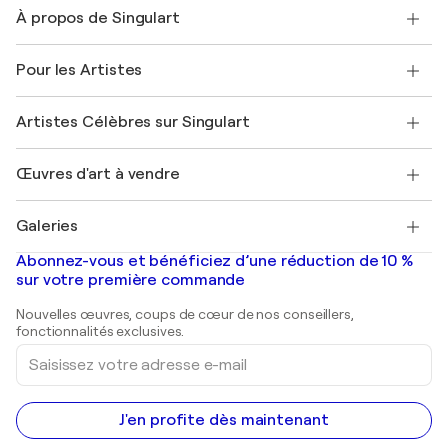
Nous contacter
À propos de Singulart
Expédition
Politique de retour
A propos de nous
Témoignages de clients
Pour les Artistes
FAQ
Offrir une carte cadeau
Sociétés affiliées
Rejoignez notre programme commercial
Rejoindre Singulart en tant qu'artiste
Nos artistes
Mon compte
Artistes Célèbres sur Singulart
Se connecter en tant qu'Artiste
Magazine Singulart
Protection acheteur
Emplois
+33 1 76 44 06 42
Henri Matisse
Découvrez une sélection d'art original
Œuvres d'art à vendre
Marc Chagall
Pablo Picasso
Tableaux à vendre
Salvador Dalí
Galeries
Tableaux abstraits à vendre
Banksy
Peintures à l'huile
Mr. Brainwash
Galeries d'art en France
Abonnez-vous et bénéficiez d’une réduction de 10 %
Peintures de paysage
Shepard Fairey
Galeries d'art en Belgique
sur votre première commande
Estampes
Sculptures
Nouvelles œuvres, coups de cœur de nos conseillers,
Peintures acryliques
fonctionnalités exclusives.
Saisissez
votre
adresse
e-
mail
J'en profite dès maintenant