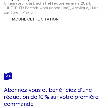
Un amateur d'art, achat effectué en mars 2024:
"UNTITLED Portrait work (Mona Lisa)",
Acrylique, Huile
sur Toile
,
17,9x15in
TRADUIRE CETTE CITATION
TOMOYA NAKANO
UNTITLED Portrait work
3 980 $US
Faire une offre
Acquérir
Abonnez-vous et bénéficiez d’une
réduction de 10 % sur votre première
commande