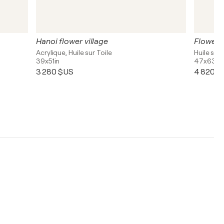
Hanoi flower village
Flower 
Acrylique, Huile sur Toile
Huile sur 
39x51in
47x63in
3 280 $US
4 820 $