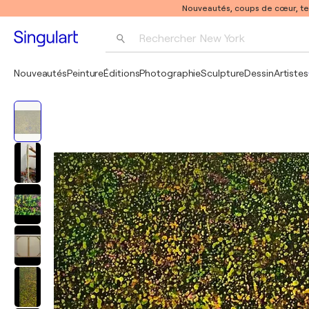
Nouveautés, coups de cœur, t
Rechercher 
New York
Photographie
Nouveautés
Peinture
Éditions
Photographie
Sculpture
Dessin
Artistes
Pop Art
Pablo Picasso