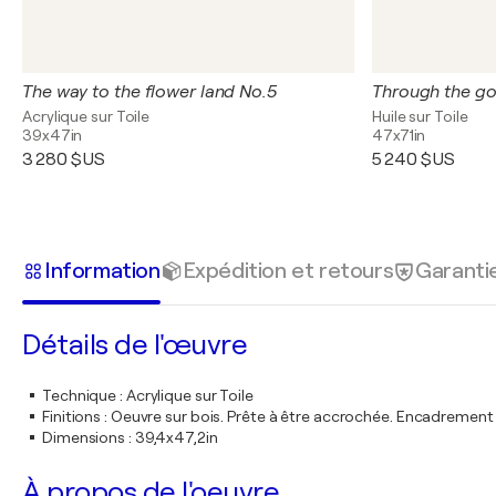
The way to the flower land No.5
Through the g
Acrylique sur Toile
Huile sur Toile
39x47in
47x71in
3 280 $US
5 240 $US
Information
Expédition et retours
Garanti
Détails de l'œuvre
Technique
:
Acrylique sur Toile
Finitions
:
Oeuvre sur bois. Prête à être accrochée. Encadremen
Dimensions
:
39,4x47,2in
À propos de l'oeuvre