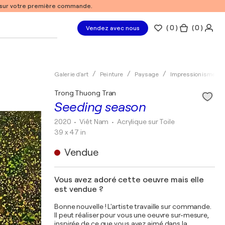
% sur votre première commande.
(
0
)
( 0 )
Vendez avec nous
Galerie d'art
Peinture
Paysage
Impressionisme
Trong Thuong Tran
Seeding season
2020
• Viêt Nam
•
Acrylique sur Toile
39 x 47 in
Vendue
Vous avez adoré cette oeuvre mais elle
est vendue ?
Bonne nouvelle ! L'artiste travaille sur commande.
Il peut réaliser pour vous une oeuvre sur-mesure,
inspirée de ce que vous avez aimé dans la