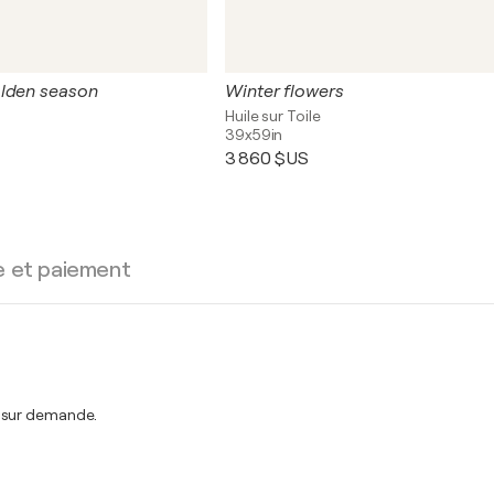
olden season
Winter flowers
Huile sur Toile
39x59in
3 860 $US
e et paiement
t sur demande.