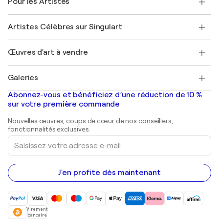
Pour les Artistes
FAQ
Offrir une carte cadeau
Sociétés affiliées
Rejoignez notre programme commercial
Rejoindre Singulart en tant qu'artiste
Nos artistes
Mon compte
Artistes Célèbres sur Singulart
Se connecter en tant qu'Artiste
Magazine Singulart
Protection acheteur
Emplois
+33 1 76 44 06 42
Henri Matisse
Découvrez une sélection d'art original
Œuvres d'art à vendre
Marc Chagall
Pablo Picasso
Tableaux à vendre
Salvador Dalí
Galeries
Tableaux abstraits à vendre
Banksy
Peintures à l'huile
Mr. Brainwash
Galeries d'art en France
Abonnez-vous et bénéficiez d’une réduction de 10 %
Peintures de paysage
Shepard Fairey
Galeries d'art en Belgique
sur votre première commande
Estampes
Sculptures
Nouvelles œuvres, coups de cœur de nos conseillers,
Peintures acryliques
fonctionnalités exclusives.
Saisissez
votre
adresse
e-
mail
J'en profite dès maintenant
Virement
bancaire