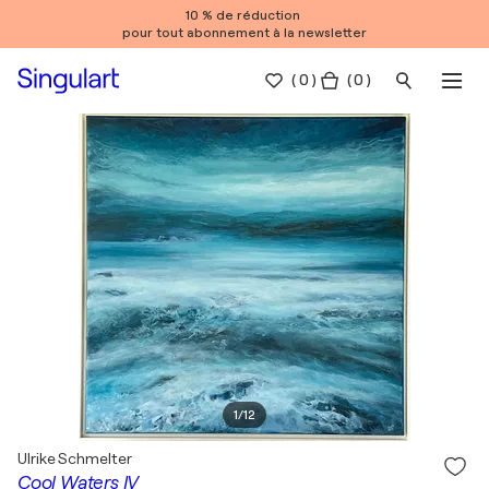
10 % de réduction
pour tout abonnement à la newsletter
(
0
)
( 0 )
1
/
12
Ulrike Schmelter
Cool Waters IV