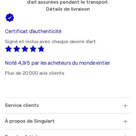
d'art assurées pendant le transport.
Détails de livraison
Certificat d'authenticité
Signé et inclus avec chaque œuvre d'art
Noté 4,9/5 par les acheteurs du monde entier
Plus de 20 000 avis clients
Service clients
Nous contacter
À propos de Singulart
Expédition
Politique de retour
A propos de nous
Témoignages de clients