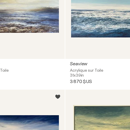
Seaview
Toile
Acrylique sur Toile
31x39in
3 870 $US