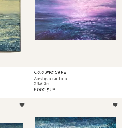
Coloured Sea II
Acrylique sur Toile
39x63in
5 990 $US