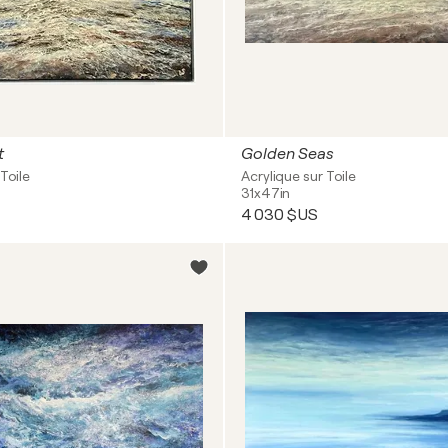
t
Golden Seas
Toile
Acrylique sur Toile
31x47in
4 030 $US