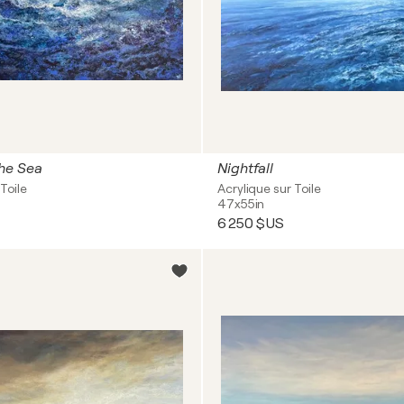
he Sea
Nightfall
Toile
Acrylique sur Toile
47x55in
6 250 $US