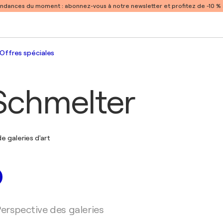
endances du moment :
abonnez-vous à notre newsletter et profitez de -10 
Offres spéciales
 Schmelter
e galeries d'art
erspective des galeries