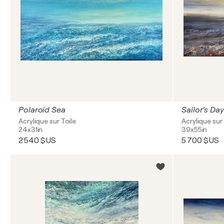
Polaroid Sea
Sailor‘s Day
Acrylique sur Toile
Acrylique sur 
24x31in
39x55in
2 540 $US
5 700 $US