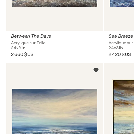
Between The Days
Sea Breeze
Acrylique sur Toile
Acrylique sur 
24x31in
24x31in
2 660 $US
2 420 $US