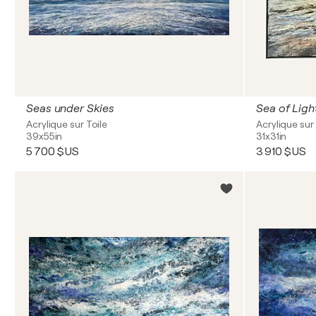
Seas under Skies
Sea of Ligh
Acrylique sur Toile
Acrylique sur 
39x55in
31x31in
5 700 $US
3 910 $US