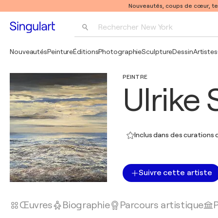
Nouveautés, coups de cœur, t
Rechercher 
New York
Photographie
Nouveautés
Peinture
Éditions
Photographie
Sculpture
Dessin
Artistes
Pop Art
PEINTRE
Pablo Picasso
Ulrike
Inclus dans des curations d
Suivre cette artiste
Œuvres
Biographie
Parcours artistique
P