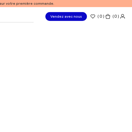
% sur votre première commande.
(
0
)
( 0 )
Vendez avec nous