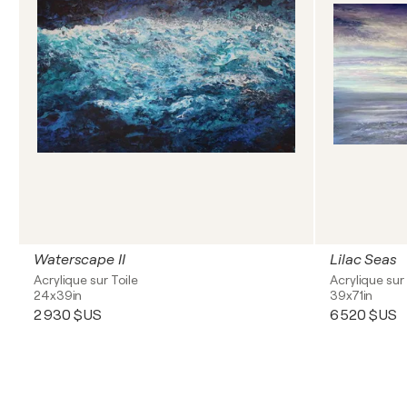
Waterscape II
Lilac Seas
Acrylique sur Toile
Acrylique sur 
24x39in
39x71in
2 930 $US
6 520 $US