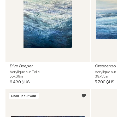
Dive Deeper
Crescendo
Acrylique sur Toile
Acrylique sur 
55x39in
39x55in
6 430 $US
5 700 $US
Choisi pour vous