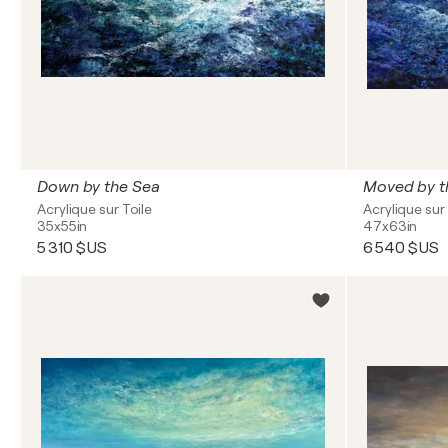
Down by the Sea
Moved by t
Acrylique sur Toile
Acrylique sur 
35x55in
47x63in
5 310 $US
6 540 $US