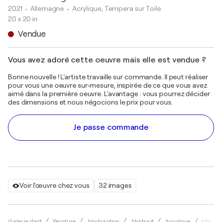
2021
• Allemagne
•
Acrylique, Tempera sur Toile
20 x 20 in
Vendue
Vous avez adoré cette oeuvre mais elle est vendue ?
Bonne nouvelle ! L'artiste travaille sur commande. Il peut réaliser
pour vous une oeuvre sur-mesure, inspirée de ce que vous avez
aimé dans la première oeuvre. L'avantage : vous pourrez décider
des dimensions et nous négocions le prix pour vous.
Je passe commande
Voir l'œuvre chez vous
32 images
Galerie d'art
Peinture
Abstraction
Abstrait
Acrylique
Ute Bi