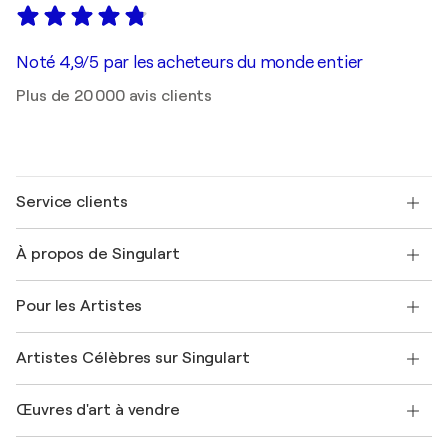
Noté 4,9/5 par les acheteurs du monde entier
Plus de 20 000 avis clients
Service clients
Nous contacter
À propos de Singulart
Expédition
Politique de retour
A propos de nous
Témoignages de clients
Pour les Artistes
FAQ
Offrir une carte cadeau
Sociétés affiliées
Rejoignez notre programme commercial
Rejoindre Singulart en tant qu'artiste
Nos artistes
Mon compte
Artistes Célèbres sur Singulart
Se connecter en tant qu'Artiste
Magazine Singulart
Protection acheteur
Emplois
+33 1 76 44 06 42
Henri Matisse
Découvrez une sélection d'art original
Œuvres d'art à vendre
Marc Chagall
Pablo Picasso
Tableaux à vendre