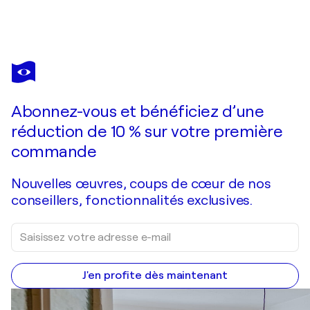
UTE
BIVONA
Vous avez adoré cette oeuvre mais elle est vendue ?
Frei wie ein Vogel
Abonnez-vous et bénéficiez d’une
Je passe commande
réduction de 10 % sur votre première
commande
Nouvelles œuvres, coups de cœur de nos
conseillers, fonctionnalités exclusives.
J'en profite dès maintenant