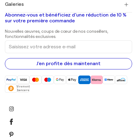
Salvador Dalí
Galeries
Tableaux abstraits à vendre
Banksy
Peintures à l'huile
Mr. Brainwash
Galeries d'art en France
Abonnez-vous et bénéficiez d’une réduction de 10 %
Peintures de paysage
Shepard Fairey
Galeries d'art en Belgique
sur votre première commande
Estampes
Sculptures
Nouvelles œuvres, coups de cœur de nos conseillers,
Peintures acryliques
fonctionnalités exclusives.
Saisissez
votre
adresse
e-
mail
J'en profite dès maintenant
Virement
bancaire