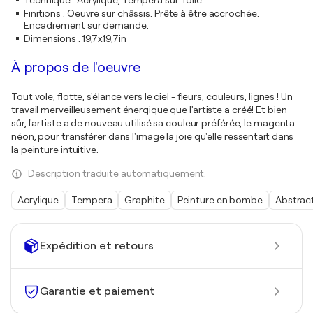
Technique
:
Acrylique, Tempera sur Toile
Finitions
:
Oeuvre sur châssis. Prête à être accrochée.
Encadrement sur demande.
Dimensions
:
19,7x19,7in
À propos de l'oeuvre
Tout vole, flotte, s'élance vers le ciel - fleurs, couleurs, lignes ! Un
travail merveilleusement énergique que l'artiste a créé! Et bien
sûr, l'artiste a de nouveau utilisé sa couleur préférée, le magenta
néon, pour transférer dans l'image la joie qu'elle ressentait dans
la peinture intuitive.
Description traduite automatiquement.
Acrylique
Tempera
Graphite
Peinture en bombe
Abstrac
Expédition et retours
Garantie et paiement