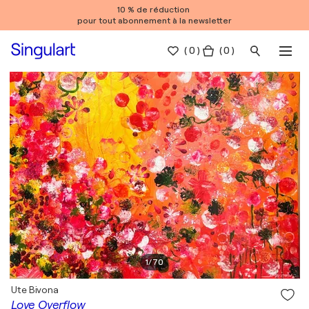
10 % de réduction
pour tout abonnement à la newsletter
(
0
)
( 0 )
1
/
70
Ute Bivona
Love Overflow