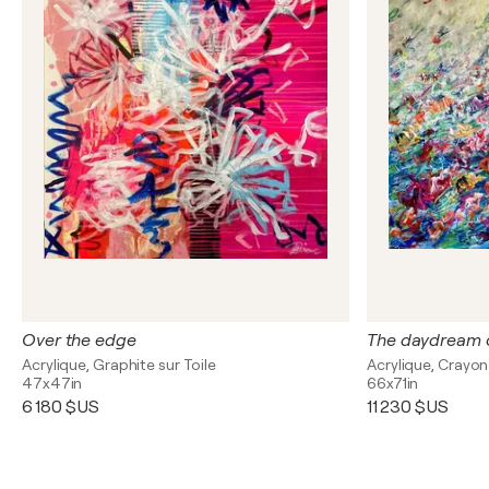
Over the edge
The daydream o
Acrylique, Graphite sur Toile
Acrylique, Crayon
47x47in
66x71in
6 180 $US
11 230 $US