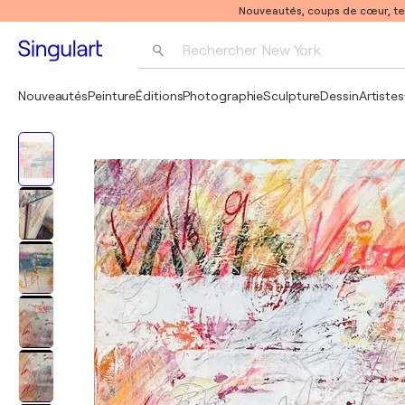
Nouveautés, coups de cœur, t
Rechercher 
New York
Photographie
Nouveautés
Peinture
Éditions
Photographie
Sculpture
Dessin
Artistes
Pop Art
Pablo Picasso