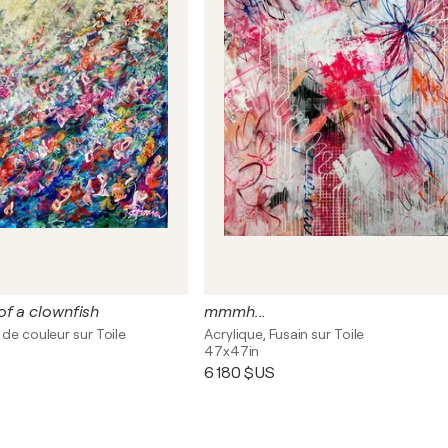
f a clownfish
mmmh...
 de couleur sur Toile
Acrylique, Fusain sur Toile
47x47in
6 180 $US