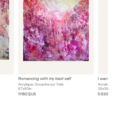
Romancing with my best self
I want y
Acrylique, Gouache sur Toile
Acrylique
67x63in
39x31in
11 180 $US
5 930 $