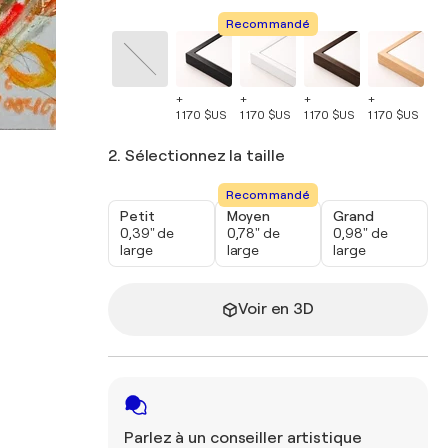
Recommandé
+
+
+
+
+
1 170 $US
1 170 $US
1 170 $US
1 170 $US
1 
2. Sélectionnez la taille
Recommandé
Petit
Moyen
Grand
0,39" de
0,78" de
0,98" de
large
large
large
Voir en 3D
Parlez à un conseiller artistique