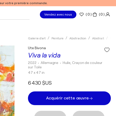
% sur votre première commande.
(
0
)
( 0 )
Vendez avec nous
Galerie d'art
Peinture
Abstraction
Abstrait
Huil
Ute Bivona
Viva la vida
2022
• Allemagne
•
Huile, Crayon de couleur
sur Toile
47 x 47 in
6 430 $US
Acquérir cette œuvre