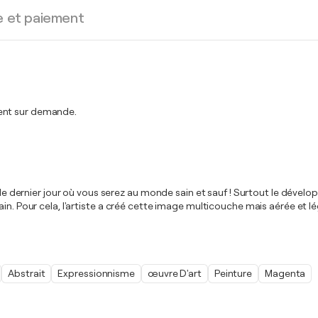
e et paiement
ment sur demande.
t le dernier jour où vous serez au monde sain et sauf ! Surtout le dével
sain. Pour cela, l'artiste a créé cette image multicouche mais aérée e
Abstrait
Expressionnisme
œuvre D'art
Peinture
Magenta