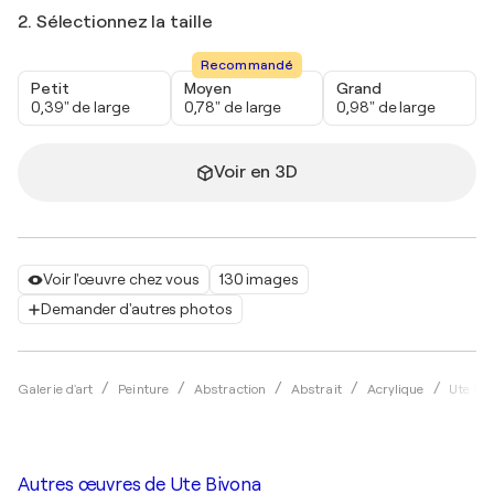
2. Sélectionnez la taille
Recommandé
Petit
Moyen
Grand
0,39" de large
0,78" de large
0,98" de large
Voir en 3D
Voir l'œuvre chez vous
130 images
Demander d'autres photos
Galerie d'art
Peinture
Abstraction
Abstrait
Acrylique
Ute Bi
Autres œuvres de
Ute Bivona