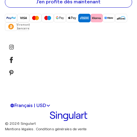
mail
J'en profite dès maintenant
Virement
bancaire
Français | USD
© 2026 Singulart
Mentions légales.
Conditions générales de vente