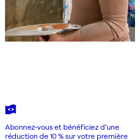
UTE BIVONA
Thriving
4 850 $US
Faire une offre
Acquérir
Abonnez-vous et bénéficiez d’une
réduction de 10 % sur votre première