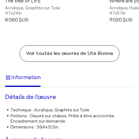
The tree of LIFE
Where are yo
Acrylique, Graphite sur Toile
Acrylique, Huile
47x24in
47x57in
6 060 $US
11 020 $US
Voir toutes les œuvres de Ute Bivona
Information
Détails de l'œuvre
Technique
:
Acrylique, Graphite sur Toile
Finitions
:
Oeuvre sur châssis. Prête à être accrochée.
Encadrement sur demande.
Dimensions
:
39,4x31,5in