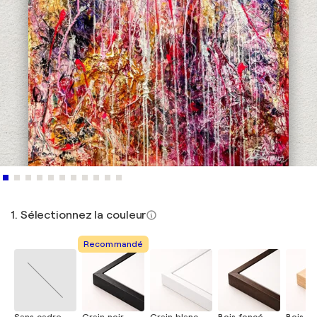
1. Sélectionnez la couleur
Recommandé
Sans cadre
Grain noir
Grain blanc
Bois foncé
Bois cla