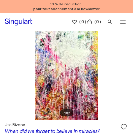
10 % de réduction
pour tout abonnement à la newsletter
(
0
)
( 0 )
1
/
156
Ute Bivona
When did we forget to believe in miracles?