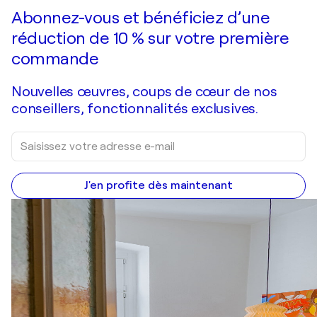
Faire une offre
Acquérir
Abonnez-vous et bénéficiez d’une
réduction de 10 % sur votre première
commande
Nouvelles œuvres, coups de cœur de nos
conseillers, fonctionnalités exclusives.
J'en profite dès maintenant