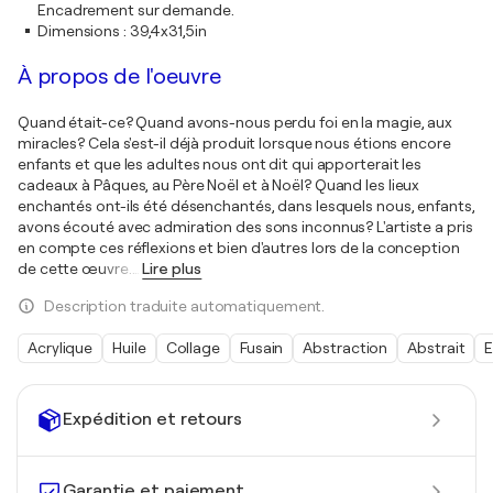
Encadrement sur demande.
Dimensions
:
39,4x31,5in
À propos de l'oeuvre
Quand était-ce? Quand avons-nous perdu foi en la magie, aux
miracles? Cela s'est-il déjà produit lorsque nous étions encore
enfants et que les adultes nous ont dit qui apporterait les
cadeaux à Pâques, au Père Noël et à Noël? Quand les lieux
enchantés ont-ils été désenchantés, dans lesquels nous, enfants,
avons écouté avec admiration des sons inconnus? L'artiste a pris
en compte ces réflexions et bien d'autres lors de la conception
de cette œuvre.
…
Lire plus
Description traduite automatiquement.
Acrylique
Huile
Collage
Fusain
Abstraction
Abstrait
E
Expédition et retours
Garantie et paiement