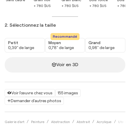
+ 780 $US
+ 780 $US
+ 780 $US
+ 780 
2. Sélectionnez la taille
Recommandé
Petit
Moyen
Grand
0,39" de large
0,78" de large
0,98" de large
Voir en 3D
Voir l'œuvre chez vous
155 images
Demander d'autres photos
Galerie d'art
Peinture
Abstraction
Abstrait
Acrylique
Ute Bi