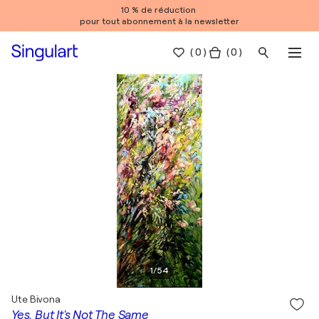
10 % de réduction
pour tout abonnement à la newsletter
(
0
)
( 0 )
1
/
54
Ute Bivona
Yes, But It's Not The Same