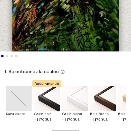
1. Sélectionnez la couleur
Recommandé
Sans cadre
Grain noir
Grain blanc
Bois foncé
Bois cla
+ 1 170 $US
+ 1 170 $US
+ 1 170 $US
+ 1 170 