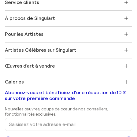
Service clients
Nous contacter
À propos de Singulart
Expédition
Politique de retour
A propos de nous
Témoignages de clients
Pour les Artistes
FAQ
Offrir une carte cadeau
Sociétés affiliées
Rejoignez notre programme commercial
Rejoindre Singulart en tant qu'artiste
Nos artistes
Mon compte
Artistes Célèbres sur Singulart
Se connecter en tant qu'Artiste
Magazine Singulart
Protection acheteur
Emplois
+33 1 76 44 06 42
Henri Matisse
Découvrez une sélection d'art original
Œuvres d'art à vendre
Marc Chagall
Pablo Picasso
Tableaux à vendre
Salvador Dalí
Galeries
Tableaux abstraits à vendre
Banksy
Peintures à l'huile
Mr. Brainwash
Galeries d'art en France
Abonnez-vous et bénéficiez d’une réduction de 10 %
Peintures de paysage
Shepard Fairey
Galeries d'art en Belgique
sur votre première commande
Estampes
Sculptures
Nouvelles œuvres, coups de cœur de nos conseillers,
Peintures acryliques
fonctionnalités exclusives.
Saisissez
votre
adresse
e-