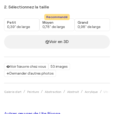
2. Sélectionnez la taille
Recommandé
Petit
Moyen
Grand
0,39" de large
0,78" de large
0,98" de large
Voir en 3D
Voir l'œuvre chez vous
53 images
Demander d'autres photos
Galerie d'art
Peinture
Abstraction
Abstrait
Acrylique
Ute Bi
Autres œuvres de
Ute Bivona