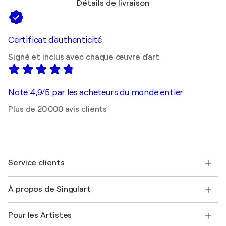
Détails de livraison
Certificat d'authenticité
Signé et inclus avec chaque œuvre d'art
Noté 4,9/5 par les acheteurs du monde entier
Plus de 20 000 avis clients
Service clients
Nous contacter
À propos de Singulart
Expédition
Politique de retour
A propos de nous
Témoignages de clients
Pour les Artistes
FAQ
Offrir une carte cadeau