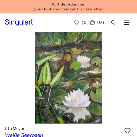
10 % de réduction
pour tout abonnement à la newsletter
(
0
)
( 0 )
1
/
15
Ute Meyer
Weiße Seerosen