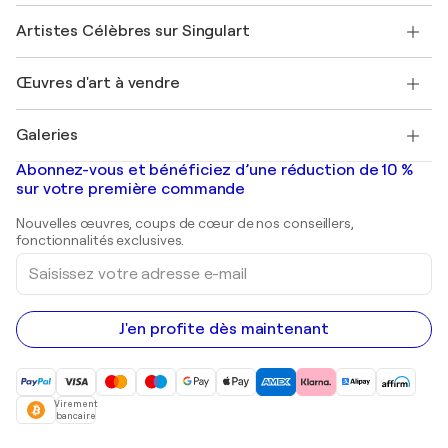
Sociétés affiliées
Rejoignez notre programme commercial
Rejoindre Singulart en tant qu'artiste
Nos artistes
Mon compte
Artistes Célèbres sur Singulart
Se connecter en tant qu'Artiste
Magazine Singulart
Protection acheteur
Emplois
+33 1 76 44 06 42
Henri Matisse
Découvrez une sélection d'art original
Œuvres d'art à vendre
Marc Chagall
Pablo Picasso
Tableaux à vendre
Salvador Dalí
Galeries
Tableaux abstraits à vendre
Banksy
Peintures à l'huile
Mr. Brainwash
Galeries d'art en France
Abonnez-vous et bénéficiez d’une réduction de 10 %
Peintures de paysage
Shepard Fairey
Galeries d'art en Belgique
sur votre première commande
Estampes
Sculptures
Nouvelles œuvres, coups de cœur de nos conseillers,
Peintures acryliques
fonctionnalités exclusives.
Saisissez
votre
adresse
e-
mail
J'en profite dès maintenant
Virement
bancaire