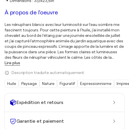
Dimensions
:
31,5x23,6in
À propos de l'oeuvre
Les nénuphars blancs avec leur luminosité sur l'eau sombre me
fascinent toujours. Pour cette peinture à l'huile, j'ai installé mon
chevalet au bord de l'étang par une journée ensoleillée de juillet
et j'ai capturé l'atmosphère animée du jardin aquatique avec des
coups de pinceau expressifs. L'image apporte de la lumière et de
la puissance dans une pièce. Les formes claires et lumineuses
des fleurs de nénuphar véhiculent le calme. Les côtés de la
…
Lire plus
Description traduite automatiquement.
Huile
Paysage
Nature
Figuratif
Expressionnisme
Impre
Expédition et retours
Garantie et paiement