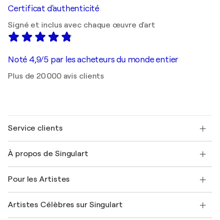
Certificat d'authenticité
Signé et inclus avec chaque œuvre d'art
Noté 4,9/5 par les acheteurs du monde entier
Plus de 20 000 avis clients
Service clients
Nous contacter
À propos de Singulart
Expédition
Politique de retour
A propos de nous
Témoignages de clients
Pour les Artistes
FAQ
Offrir une carte cadeau
Sociétés affiliées
Rejoignez notre programme commercial
Rejoindre Singulart en tant qu'artiste
Nos artistes
Mon compte
Artistes Célèbres sur Singulart
Se connecter en tant qu'Artiste
Magazine Singulart
Protection acheteur
Emplois