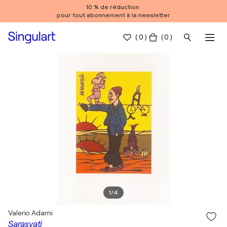
10 % de réduction
pour tout abonnement à la newsletter
(
0
)
( 0 )
1
/
4
Valerio Adami
Sarasvati