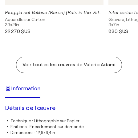
Pioggia nel Vallese (Raron) (Rain in the Valais (Raron)
Inter ærias f
Aquarelle sur Carton
Gravure, Litho
29x21in
9x7in
22 270 $US
830 $US
Voir toutes les œuvres de Valerio Adami
Information
Détails de l'œuvre
Technique
:
Lithographie sur Papier
Finitions
:
Encadrement sur demande
Dimensions
:
12,6x9,4in