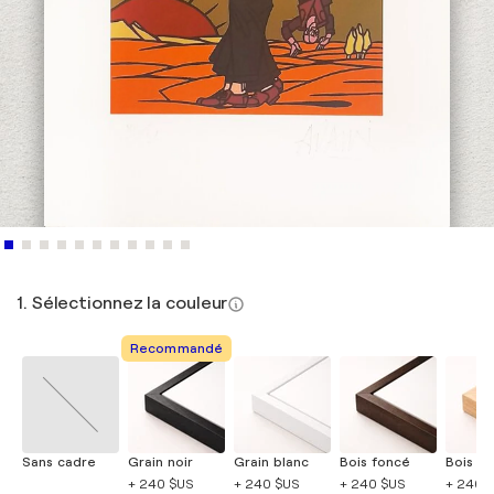
1. Sélectionnez la couleur
Recommandé
Sans cadre
Grain noir
Grain blanc
Bois foncé
Bois cla
+ 240 $US
+ 240 $US
+ 240 $US
+ 240 