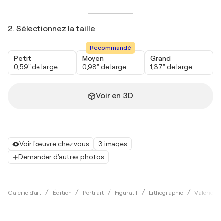
2. Sélectionnez la taille
Recommandé
Petit
Moyen
Grand
0,59" de large
0,98" de large
1,37" de large
Voir en 3D
Voir l'œuvre chez vous
3 images
Demander d'autres photos
Galerie d'art
Édition
Portrait
Figuratif
Lithographie
Valerio A