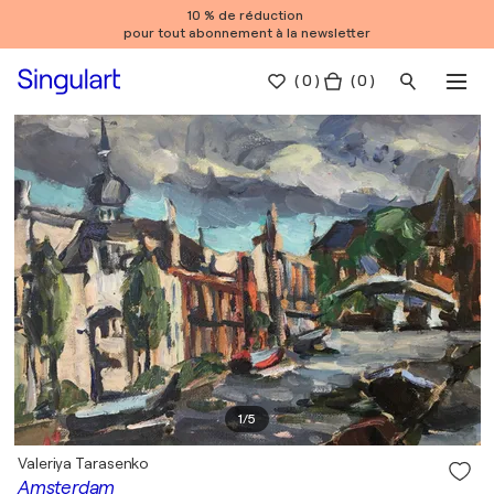
10 % de réduction
pour tout abonnement à la newsletter
(
0
)
( 0 )
1
/
5
Valeriya Tarasenko
Amsterdam