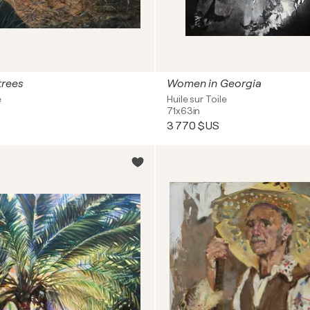
trees
Women in Georgia
e
Huile sur Toile
71x63in
3 770 $US