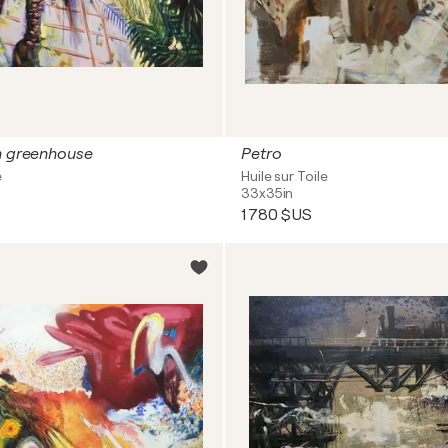
n greenhouse
Petro
e
Huile sur Toile
33x35in
1 780 $US