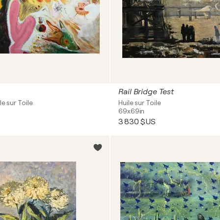
Rail Bridge Test
le sur Toile
Huile sur Toile
69x69in
3 830 $US