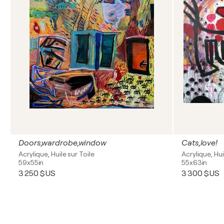
Doors,wardrobe,window
Cats,love!
Acrylique, Huile sur Toile
Acrylique, Hui
59x55in
55x63in
3 250 $US
3 300 $US