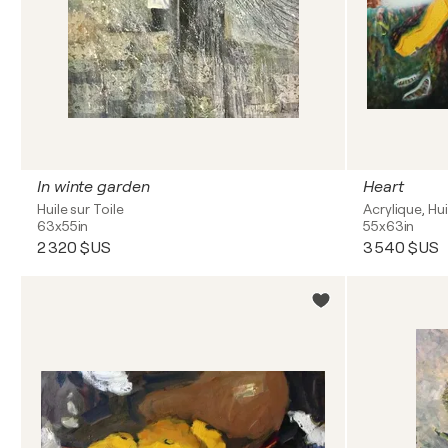
In winte garden
Heart
Huile sur Toile
Acrylique, Hui
63x55in
55x63in
2 320 $US
3 540 $US