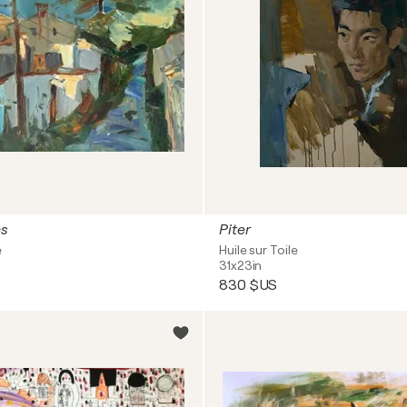
ns
Piter
e
Huile sur Toile
31x23in
830 $US