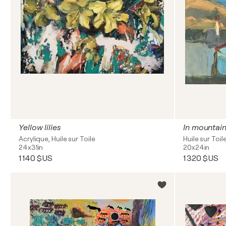
Yellow lilies
In mountai
Acrylique, Huile sur Toile
Huile sur Toil
24x31in
20x24in
1 140 $US
1 320 $US