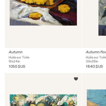
Autumn
Autumn flo
Huile sur Toile
Huile sur Toil
16x24in
39x28in
1 050 $US
1 840 $US