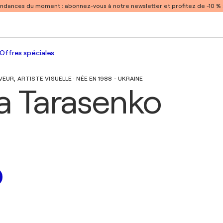
endances du moment :
abonnez-vous à notre newsletter et profitez de -10 
Offres spéciales
EUR, ARTISTE VISUELLE · NÉE EN 1988 - UKRAINE
ya Tarasenko