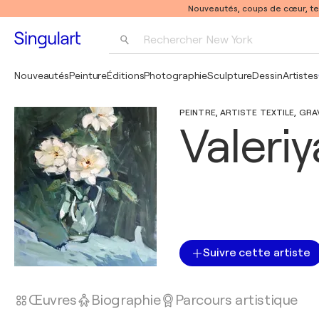
Nouveautés, coups de cœur, t
Rechercher 
New York
Photographie
Nouveautés
Peinture
Éditions
Photographie
Sculpture
Dessin
Artistes
Pop Art
PEINTRE, ARTISTE TEXTILE, GRAV
Pablo Picasso
Valeri
Suivre cette artiste
Œuvres
Biographie
Parcours artistique