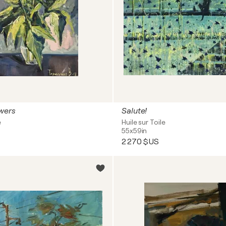
wers
Salute!
e
Huile sur Toile
55x59in
2 270 $US