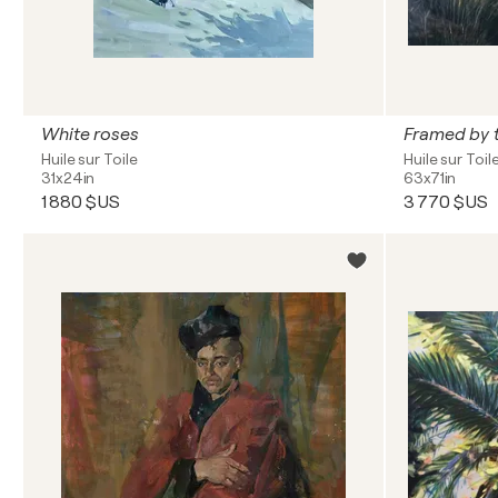
White roses
Framed by 
Huile sur Toile
Huile sur Toil
31x24in
63x71in
1 880 $US
3 770 $US