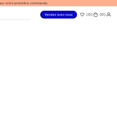
% sur votre première commande.
(
0
)
( 0 )
Vendez avec nous