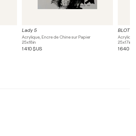
Lady 5
BLOT A
Acrylique, Encre de Chine sur Papier
Acrylique
25x18in
25x17in
1 410 $US
1 640 $