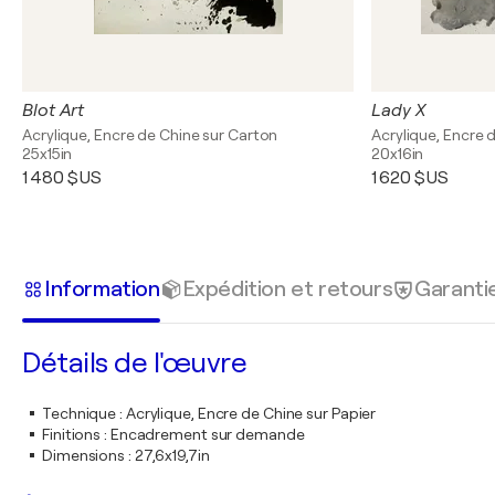
Blot Art
Lady X
Acrylique, Encre de Chine sur Carton
Acrylique, Encre 
25x15in
20x16in
1 480 $US
1 620 $US
Information
Expédition et retours
Garanti
Détails de l'œuvre
Technique
:
Acrylique, Encre de Chine sur Papier
Finitions
:
Encadrement sur demande
Dimensions
:
27,6x19,7in