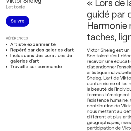
Viktor Sheleg
« Lors de l
Lettonie
guidé par d
Suivre
Harmonie n
taches, lig
RÉFÉRENCES
Artiste expérimenté
Repéré par des galeries d'art
Viktor Sheleg est un 
Inclus dans des curations de
Son talent s'est déc
galeries d'art
recevoir une éducatio
Travaille sur commande
d'abandonner l'ensei
artistique individuel
Sheleg. L'art de Vikt
conformisme et les n
la beauté de l'individ
femmes témoignent d
l’existence humaine. 
contribution de Vikto
nous mettant au défi
différent et plus art
géographiques, mais 
participation de Vik