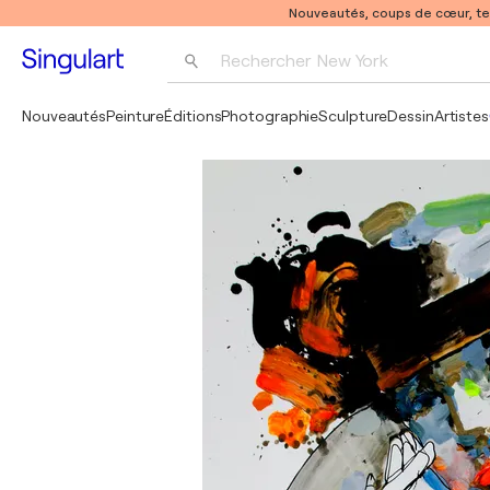
Nouveautés, coups de cœur, t
Rechercher 
New York
Photographie
Nouveautés
Peinture
Éditions
Photographie
Sculpture
Dessin
Artistes
Pop Art
Pablo Picasso