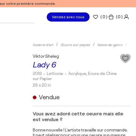
% sur votre première commande.
(
0
)
( 0 )
Vendez avec nous
Galerie d'art
Œuvre sur papier
Scène de genre
Cla
Viktor Sheleg
Lady 6
2019
• Lettonie
•
Acrylique, Encre de Chine
sur Papier
28 x 20 in
Vendue
Vous avez adoré cette oeuvre mais elle
est vendue ?
Bonne nouvelle ! L'artiste travaille sur commande.
Il peut réaliser pour vous une oeuvre sur-mesure,