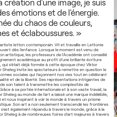
a création d'une image, je suis
es émotions et de l'énergie.
ée du chaos de couleurs,
nes et éclaboussures. »
artiste letton contemporain. Vit et travaille en Lettonie
ouvert dès l'enfance. Lorsque le moment est venu de
n artistique, les professeurs de l'Académie ont conseillé
gnement académique au profit d'une brillante écriture
le, qui s'était déjà formée à cette époque chez Viktor
or Sheleg invite les spectateurs à remettre en question le
ormes sociales qui façonnent nos vies tout en célébrant
ualité et de la liberté. Ses représentations intrigantes de
e son talent à transmettre les complexités de
Grâce à sa portée internationale et à son vaste travail, la
r Sheleg au monde de l'art a laissé une marque indélébile,
 et nous inspirant à voir le monde à travers un prisme
istique. Son art a non seulement transcendé les frontières
s'est également répandu à travers le monde, grâce à la
tor Sheleg à de nombreuses foires d'art majeures à travers