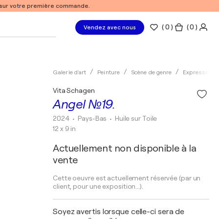
% sur votre première commande.
(
0
)
( 0 )
Vendez avec nous
Galerie d'art
Peinture
Scène de genre
Expressionn
Vita Schagen
Angel №19.
2024
• Pays-Bas
•
Huile sur Toile
12 x 9 in
Actuellement non disponible à la
vente
Cette oeuvre est actuellement réservée (par un
client, pour une exposition...).
Soyez avertis lorsque celle-ci sera de