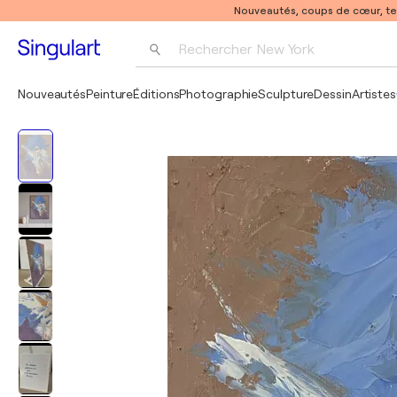
Nouveautés, coups de cœur, t
Rechercher 
New York
Photographie
Nouveautés
Peinture
Éditions
Photographie
Sculpture
Dessin
Artistes
Pop Art
Pablo Picasso