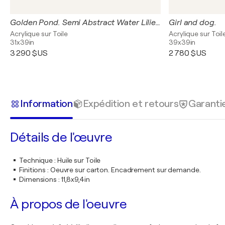
Golden Pond. Semi Abstract Water Lilies.
Girl and dog.
Acrylique sur Toile
Acrylique sur Toil
31x39in
39x39in
3 290 $US
2 780 $US
Information
Expédition et retours
Garanti
Détails de l'œuvre
Technique
:
Huile sur Toile
Finitions
:
Oeuvre sur carton. Encadrement sur demande.
Dimensions
:
11,8x9,4in
À propos de l'oeuvre