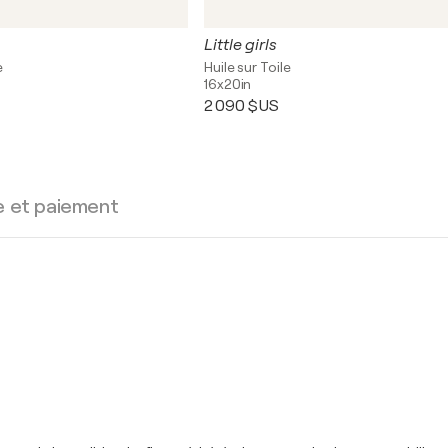
Little girls
e
Huile sur Toile
16x20in
2 090 $US
e et paiement