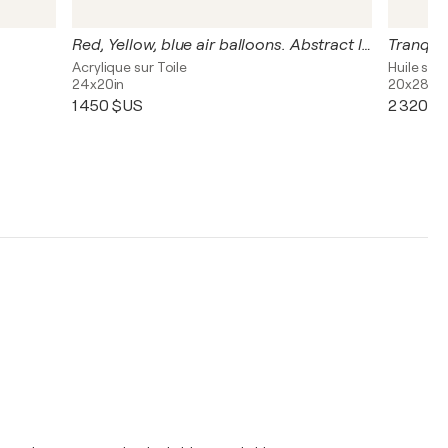
Red, Yellow, blue air balloons. Abstract landscape.
Acrylique sur Toile
Huile sur 
24x20in
20x28in
1 450 $US
2 320 $